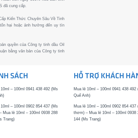
S đã cung cấp.
g Cấp Kiến Thức Chuyên Sâu Về Tinh
tổn hại hoặc ảnh hưởng đến uy tín
 bản quyền của Công ty tinh dầu Oil
thuận bằng văn bản của Công ty tinh
NH SÁCH
HỖ TRỢ KHÁCH HÀ
 10ml – 100ml 0941 438 492 (Ms
Mua lẻ 10ml – 100ml 0941 438 492
h)
Quế Anh)
 10ml – 100ml 0902 854 437 (Ms
Mua lẻ 10ml – 100ml 0902 854 437
– Mua lẻ 10ml – 100ml 0938 288
thơm) – Mua lẻ 10ml – 100ml 0938 
s Trang)
144 (Ms Trang)