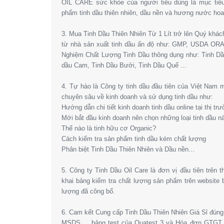
OIL CARE sức khỏe của người tiêu dùng là mục tiêu
phẩm tinh dầu thiên nhiên, dầu nền và hương nước hoa l
3. Mua Tinh Dầu Thiên Nhiên Từ 1 Lít trở lên Quý khá
từ nhà sản xuất tinh dầu ấn độ như: GMP, USDA OR
Nghiệm Chất Lượng Tinh Dầu thông dụng như: Tinh Dầ
dầu Cam, Tinh Dầu Bưởi, Tinh Dầu Quế ...
4. Tự hào là Công ty tinh dầu đầu tiên của Việt Nam
chuyên sâu về kinh doanh và sử dụng tinh dầu như:
Hướng dẫn chi tiết kinh doanh tinh dầu online tại thị tr
Mới bắt đầu kinh doanh nên chọn những loại tinh dầu n
Thế nào là tinh hữu cơ Organic?
Cách kiểm tra sản phẩm tinh dầu kém chất lượng
Phân biệt Tinh Dầu Thiên Nhiên và Dầu nền…
5. Công ty Tinh Dầu Oil Care là đơn vị đầu tiên trên 
khai bảng kiểm tra chất lượng sản phẩm trên website
lượng đã công bố.
6. Cam kết Cung cấp Tinh Dầu Thiên Nhiên Giá Sỉ đún
MSDS,… bảng test của Quatest 3 và Hóa đơn GTGT. 