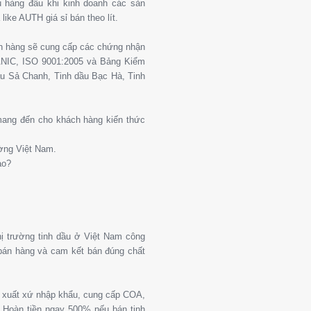
 hàng đầu khi kinh doanh các sản
ike AUTH giá sỉ bán theo lít.
ch hàng sẽ cung cấp các chứng nhận
ANIC, ISO 9001:2005 và Bảng Kiểm
u Sả Chanh, Tinh dầu Bạc Hà, Tinh
 mang đến cho khách hàng kiến thức
ường Việt Nam.
ào?
thị trường tinh dầu ở Việt Nam công
 bán hàng và cam kết bán đúng chất
g xuất xứ nhập khẩu, cung cấp COA,
Hoàn tiền ngay 500% nếu bán tinh