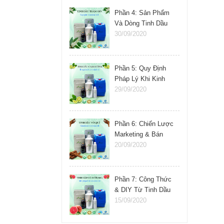
Phần 4: Sản Phẩm
Và Dòng Tinh Dầu
Nên Kinh Doanh
30/09/2020
Phần 5: Quy Định
Pháp Lý Khi Kinh
Doanh Tinh Dầu
29/09/2020
Phần 6: Chiến Lược
Marketing & Bán
Hàng Tinh Dầu
20/09/2020
Phần 7: Công Thức
& DIY Từ Tinh Dầu
15/09/2020