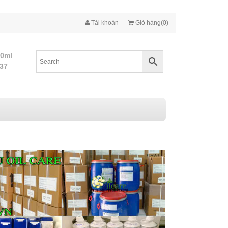
Tài khoản
Giỏ hàng(0)
10ml
437