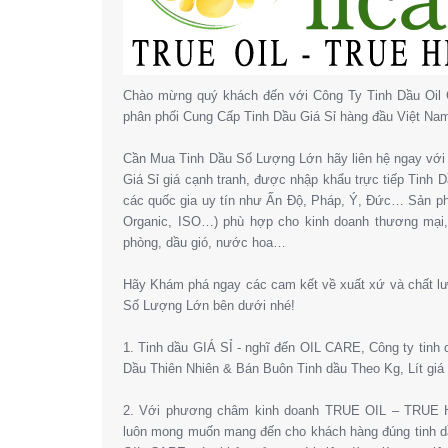
Chào mừng quý khách đến với Công Ty Tinh Dầu Oil 
phân phối Cung Cấp Tinh Dầu Giá Sỉ hàng đầu Việt Na
Cần Mua Tinh Dầu Số Lượng Lớn hãy liên hệ ngay với 
Giá Sỉ giá cạnh tranh, được nhập khẩu trực tiếp Tinh
các quốc gia uy tín như Ấn Độ, Pháp, Ý, Đức… Sản 
Organic, ISO…) phù hợp cho kinh doanh thương mại
phòng, dầu gió, nước hoa…
Hãy Khám phá ngay các cam kết về xuất xứ và chất l
Số Lượng Lớn bên dưới nhé!
1. Tinh dầu GIÁ SỈ - nghĩ đến OIL CARE, Công ty tinh
Dầu Thiên Nhiên & Bán Buôn Tinh dầu Theo Kg, Lít giá 
2. Với phương châm kinh doanh TRUE OIL – TRUE HE
luôn mong muốn mang đến cho khách hàng đúng tinh dầ