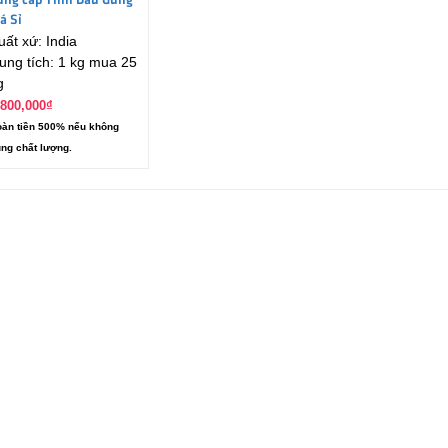
ung cấp Tinh Dầu Gừng
á Sỉ
uất xứ: India
ung tích: 1 kg mua 25
g
,800,000
₫
àn tiền 500% nếu không
ng chất lượng.