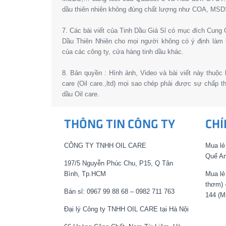
dầu thiên nhiên không đúng chất lượng như COA, MSD
7. Các bài viết của Tinh Dầu Giá Sỉ có mục đích Cun
Dầu Thiên Nhiên cho mọi người không có ý định làm 
của các công ty, cửa hàng tinh dầu khác.
8. Bản quyền : Hính ảnh, Video và bài viết này thuộc
care (Oil care.,ltd) mọi sao chép phải được sự chấp 
dầu Oil care.
THÔNG TIN CÔNG TY
CHÍ
CÔNG TY TNHH OIL CARE
Mua lẻ
Quế An
197/5 Nguyễn Phúc Chu, P15, Q Tân
Bình, Tp.HCM
Mua lẻ
thơm) 
Bán sỉ: 0967 99 88 68 – 0982 711 763
144 (M
Đại lý Công ty TNHH OIL CARE tại Hà Nội