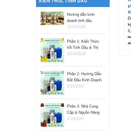
C
KIẾN THỨC TINH DẦU
gi
X
Hướng dẫn kinh
D
doanh tinh dầu
k
online
21/10/2020
2
Ho
Phần 1: Kiến Thức
đú
Về Tinh Dầu & Thị
Trường
10/10/2020
Phần 2: Hướng Dẫn
Bắt Đầu Kinh Doanh
Tinh Dầu
5/10/2020
Phần 3: Nhà Cung
Cấp & Nguồn Hàng
Tinh Dầu
2/10/2020