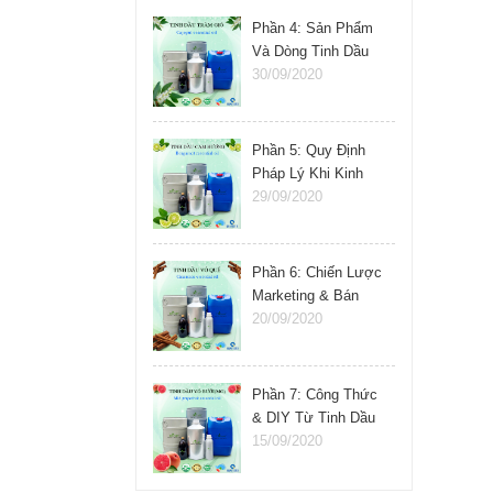
Phần 4: Sản Phẩm
Và Dòng Tinh Dầu
Nên Kinh Doanh
30/09/2020
Phần 5: Quy Định
Pháp Lý Khi Kinh
Doanh Tinh Dầu
29/09/2020
Phần 6: Chiến Lược
Marketing & Bán
Hàng Tinh Dầu
20/09/2020
Phần 7: Công Thức
& DIY Từ Tinh Dầu
15/09/2020