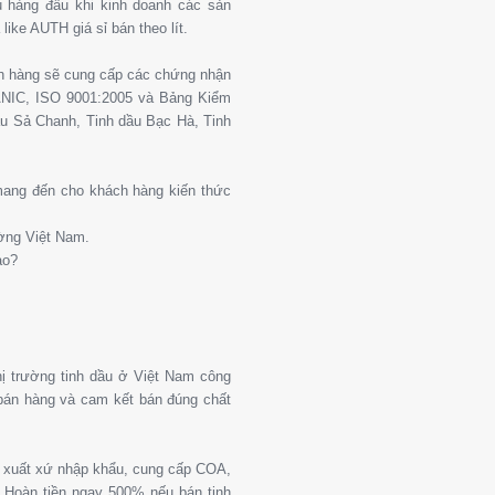
 hàng đầu khi kinh doanh các sản
ike AUTH giá sỉ bán theo lít.
ch hàng sẽ cung cấp các chứng nhận
ANIC, ISO 9001:2005 và Bảng Kiểm
u Sả Chanh, Tinh dầu Bạc Hà, Tinh
 mang đến cho khách hàng kiến thức
ường Việt Nam.
ào?
thị trường tinh dầu ở Việt Nam công
 bán hàng và cam kết bán đúng chất
g xuất xứ nhập khẩu, cung cấp COA,
Hoàn tiền ngay 500% nếu bán tinh