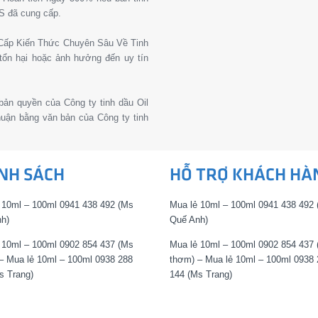
S đã cung cấp.
g Cấp Kiến Thức Chuyên Sâu Về Tinh
tổn hại hoặc ảnh hưởng đến uy tín
 bản quyền của Công ty tinh dầu Oil
thuận bằng văn bản của Công ty tinh
NH SÁCH
HỖ TRỢ KHÁCH HÀ
 10ml – 100ml 0941 438 492 (Ms
Mua lẻ 10ml – 100ml 0941 438 492
h)
Quế Anh)
 10ml – 100ml 0902 854 437 (Ms
Mua lẻ 10ml – 100ml 0902 854 437
– Mua lẻ 10ml – 100ml 0938 288
thơm) – Mua lẻ 10ml – 100ml 0938 
s Trang)
144 (Ms Trang)