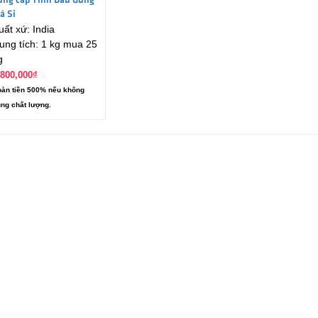
ung cấp Tinh Dầu Gừng
á Sỉ
uất xứ: India
ung tích: 1 kg mua 25
g
,800,000
₫
àn tiền 500% nếu không
ng chất lượng.