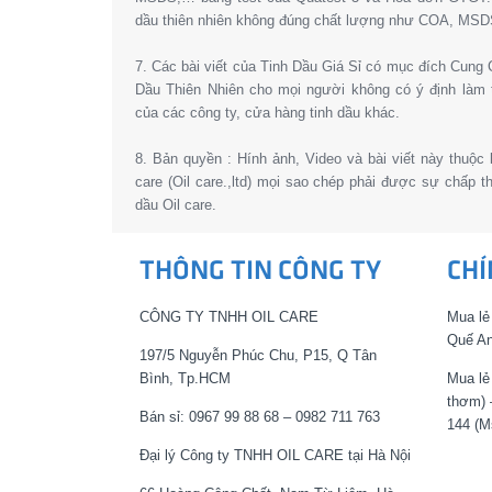
dầu thiên nhiên không đúng chất lượng như COA, MSD
7. Các bài viết của Tinh Dầu Giá Sỉ có mục đích Cun
Dầu Thiên Nhiên cho mọi người không có ý định làm 
của các công ty, cửa hàng tinh dầu khác.
8. Bản quyền : Hính ảnh, Video và bài viết này thuộc
care (Oil care.,ltd) mọi sao chép phải được sự chấp 
dầu Oil care.
THÔNG TIN CÔNG TY
CHÍ
CÔNG TY TNHH OIL CARE
Mua lẻ
Quế An
197/5 Nguyễn Phúc Chu, P15, Q Tân
Bình, Tp.HCM
Mua lẻ
thơm) 
Bán sỉ: 0967 99 88 68 – 0982 711 763
144 (M
Đại lý Công ty TNHH OIL CARE tại Hà Nội