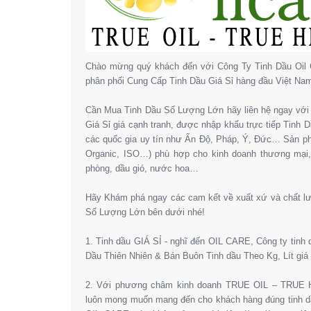
Chào mừng quý khách đến với Công Ty Tinh Dầu Oil 
phân phối Cung Cấp Tinh Dầu Giá Sỉ hàng đầu Việt Na
Cần Mua Tinh Dầu Số Lượng Lớn hãy liên hệ ngay với 
Giá Sỉ giá cạnh tranh, được nhập khẩu trực tiếp Tinh
các quốc gia uy tín như Ấn Độ, Pháp, Ý, Đức… Sản 
Organic, ISO…) phù hợp cho kinh doanh thương mại
phòng, dầu gió, nước hoa…
Hãy Khám phá ngay các cam kết về xuất xứ và chất l
Số Lượng Lớn bên dưới nhé!
1. Tinh dầu GIÁ SỈ - nghĩ đến OIL CARE, Công ty tinh
Dầu Thiên Nhiên & Bán Buôn Tinh dầu Theo Kg, Lít giá 
2. Với phương châm kinh doanh TRUE OIL – TRUE HE
luôn mong muốn mang đến cho khách hàng đúng tinh dầ