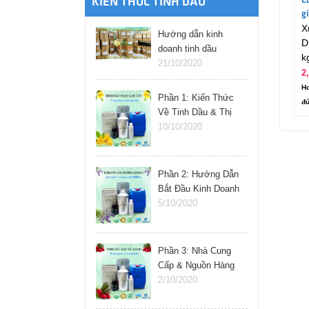
C
KIẾN THỨC TINH DẦU
gi
X
Hướng dẫn kinh
D
doanh tinh dầu
k
online
21/10/2020
2
Ho
Phần 1: Kiến Thức
đú
Về Tinh Dầu & Thị
Trường
10/10/2020
Phần 2: Hướng Dẫn
Bắt Đầu Kinh Doanh
Tinh Dầu
5/10/2020
Phần 3: Nhà Cung
Cấp & Nguồn Hàng
Tinh Dầu
2/10/2020