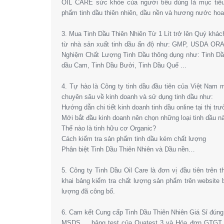
OIL CARE sức khỏe của người tiêu dùng là mục tiêu
phẩm tinh dầu thiên nhiên, dầu nền và hương nước hoa l
3. Mua Tinh Dầu Thiên Nhiên Từ 1 Lít trở lên Quý khá
từ nhà sản xuất tinh dầu ấn độ như: GMP, USDA OR
Nghiệm Chất Lượng Tinh Dầu thông dụng như: Tinh Dầ
dầu Cam, Tinh Dầu Bưởi, Tinh Dầu Quế ...
4. Tự hào là Công ty tinh dầu đầu tiên của Việt Nam
chuyên sâu về kinh doanh và sử dụng tinh dầu như:
Hướng dẫn chi tiết kinh doanh tinh dầu online tại thị tr
Mới bắt đầu kinh doanh nên chọn những loại tinh dầu n
Thế nào là tinh hữu cơ Organic?
Cách kiểm tra sản phẩm tinh dầu kém chất lượng
Phân biệt Tinh Dầu Thiên Nhiên và Dầu nền…
5. Công ty Tinh Dầu Oil Care là đơn vị đầu tiên trên 
khai bảng kiểm tra chất lượng sản phẩm trên website
lượng đã công bố.
6. Cam kết Cung cấp Tinh Dầu Thiên Nhiên Giá Sỉ đún
MSDS,… bảng test của Quatest 3 và Hóa đơn GTGT. 