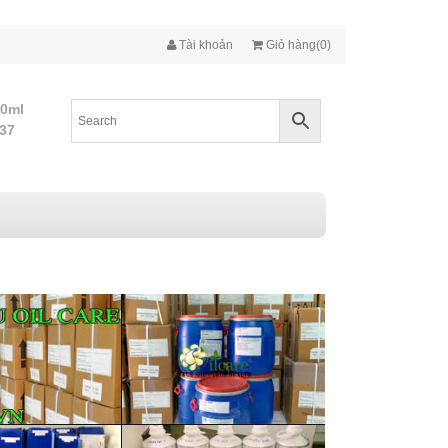
Tài khoản
Giỏ hàng(0)
10ml
437