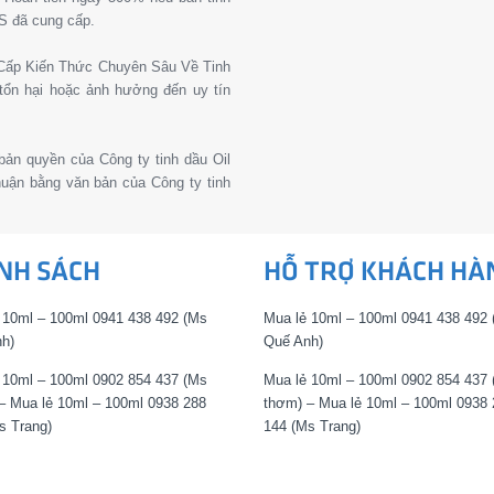
S đã cung cấp.
g Cấp Kiến Thức Chuyên Sâu Về Tinh
tổn hại hoặc ảnh hưởng đến uy tín
 bản quyền của Công ty tinh dầu Oil
thuận bằng văn bản của Công ty tinh
NH SÁCH
HỖ TRỢ KHÁCH HÀ
 10ml – 100ml 0941 438 492 (Ms
Mua lẻ 10ml – 100ml 0941 438 492
h)
Quế Anh)
 10ml – 100ml 0902 854 437 (Ms
Mua lẻ 10ml – 100ml 0902 854 437
– Mua lẻ 10ml – 100ml 0938 288
thơm) – Mua lẻ 10ml – 100ml 0938 
s Trang)
144 (Ms Trang)