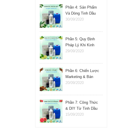
Phần 4: Sản Phẩm
Và Dòng Tinh Dầu
Nên Kinh Doanh
30/09/2020
Phần 5: Quy Định
Pháp Lý Khi Kinh
Doanh Tinh Dầu
29/09/2020
Phần 6: Chiến Lược
Marketing & Bán
Hàng Tinh Dầu
20/09/2020
Phần 7: Công Thức
& DIY Từ Tinh Dầu
15/09/2020