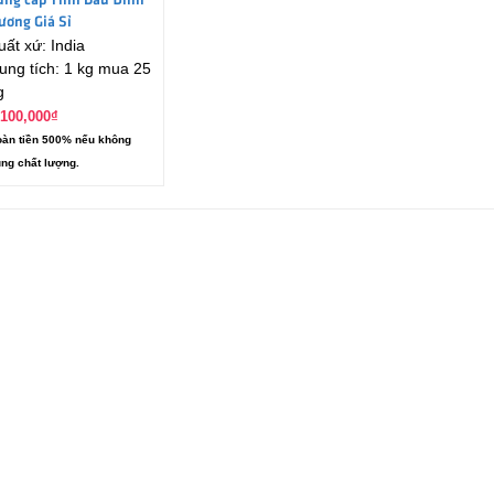
ung cấp Tinh Dầu Đinh
ương Giá Sỉ
uất xứ: India
ung tích: 1 kg mua 25
g
,100,000
₫
àn tiền 500% nếu không
ng chất lượng.