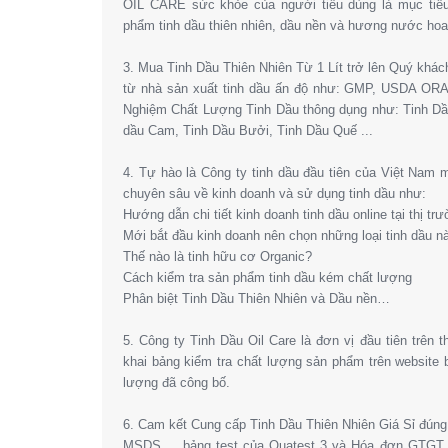
OIL CARE sức khỏe của người tiêu dùng là mục tiêu
phẩm tinh dầu thiên nhiên, dầu nền và hương nước hoa l
3. Mua Tinh Dầu Thiên Nhiên Từ 1 Lít trở lên Quý khá
từ nhà sản xuất tinh dầu ấn độ như: GMP, USDA OR
Nghiệm Chất Lượng Tinh Dầu thông dụng như: Tinh Dầ
dầu Cam, Tinh Dầu Bưởi, Tinh Dầu Quế ...
4. Tự hào là Công ty tinh dầu đầu tiên của Việt Nam
chuyên sâu về kinh doanh và sử dụng tinh dầu như:
Hướng dẫn chi tiết kinh doanh tinh dầu online tại thị tr
Mới bắt đầu kinh doanh nên chọn những loại tinh dầu n
Thế nào là tinh hữu cơ Organic?
Cách kiểm tra sản phẩm tinh dầu kém chất lượng
Phân biệt Tinh Dầu Thiên Nhiên và Dầu nền…
5. Công ty Tinh Dầu Oil Care là đơn vị đầu tiên trên 
khai bảng kiểm tra chất lượng sản phẩm trên website
lượng đã công bố.
6. Cam kết Cung cấp Tinh Dầu Thiên Nhiên Giá Sỉ đún
MSDS,… bảng test của Quatest 3 và Hóa đơn GTGT. 