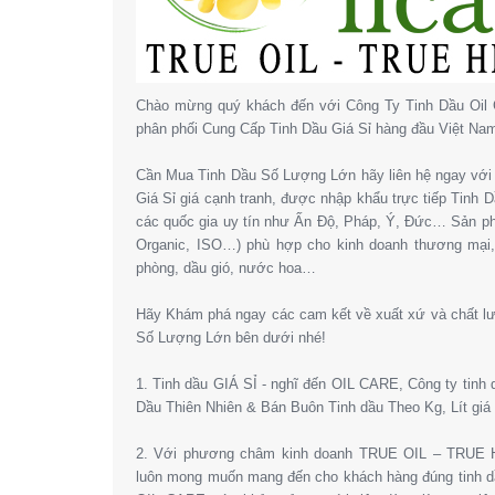
Chào mừng quý khách đến với Công Ty Tinh Dầu Oil 
phân phối Cung Cấp Tinh Dầu Giá Sỉ hàng đầu Việt Na
Cần Mua Tinh Dầu Số Lượng Lớn hãy liên hệ ngay với 
Giá Sỉ giá cạnh tranh, được nhập khẩu trực tiếp Tinh
các quốc gia uy tín như Ấn Độ, Pháp, Ý, Đức… Sản 
Organic, ISO…) phù hợp cho kinh doanh thương mại
phòng, dầu gió, nước hoa…
Hãy Khám phá ngay các cam kết về xuất xứ và chất l
Số Lượng Lớn bên dưới nhé!
1. Tinh dầu GIÁ SỈ - nghĩ đến OIL CARE, Công ty tinh
Dầu Thiên Nhiên & Bán Buôn Tinh dầu Theo Kg, Lít giá 
2. Với phương châm kinh doanh TRUE OIL – TRUE HE
luôn mong muốn mang đến cho khách hàng đúng tinh dầ