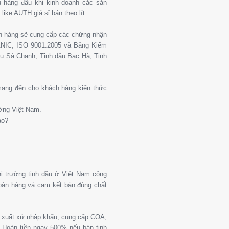
 hàng đầu khi kinh doanh các sản
ike AUTH giá sỉ bán theo lít.
ch hàng sẽ cung cấp các chứng nhận
ANIC, ISO 9001:2005 và Bảng Kiểm
u Sả Chanh, Tinh dầu Bạc Hà, Tinh
 mang đến cho khách hàng kiến thức
ường Việt Nam.
ào?
thị trường tinh dầu ở Việt Nam công
 bán hàng và cam kết bán đúng chất
g xuất xứ nhập khẩu, cung cấp COA,
Hoàn tiền ngay 500% nếu bán tinh