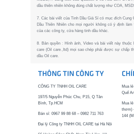
dầu thiên nhiên không đúng chất lượng như COA, MSD
7. Các bài viết của Tinh Dầu Giá Sỉ có mục đích Cun
Dầu Thiên Nhiên cho mọi người không có ý định làm 
của các công ty, cửa hàng tinh dầu khác.
8. Bản quyền : Hính ảnh, Video và bài viết này thuộc
care (Oil care.,ltd) mọi sao chép phải được sự chấp 
dầu Oil care.
THÔNG TIN CÔNG TY
CHÍ
CÔNG TY TNHH OIL CARE
Mua lẻ
Quế An
197/5 Nguyễn Phúc Chu, P15, Q Tân
Bình, Tp.HCM
Mua lẻ
thơm) 
Bán sỉ: 0967 99 88 68 – 0982 711 763
144 (M
Đại lý Công ty TNHH OIL CARE tại Hà Nội