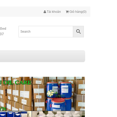
Tài khoản
Giỏ hàng(0)
10ml
437