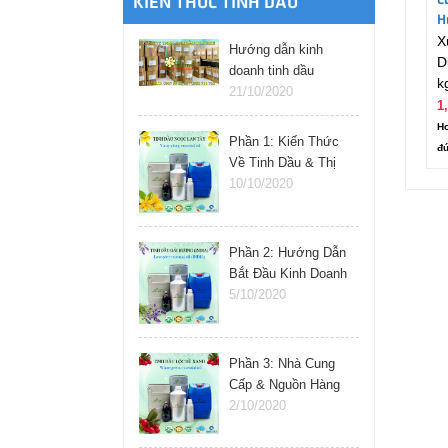
C
KIẾN THỨC TINH DẦU
H
X
Hướng dẫn kinh
D
doanh tinh dầu
k
online
21/10/2020
1
Ho
Phần 1: Kiến Thức
đú
Về Tinh Dầu & Thị
Trường
10/10/2020
Phần 2: Hướng Dẫn
Bắt Đầu Kinh Doanh
Tinh Dầu
5/10/2020
Phần 3: Nhà Cung
Cấp & Nguồn Hàng
Tinh Dầu
2/10/2020