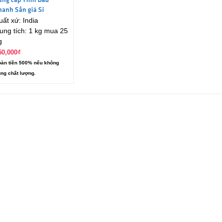
ung cấp Tinh Dầu
hanh Sần giá Sỉ
uất xứ: India
ung tích: 1 kg mua 25
g
50,000
₫
àn tiền 500% nếu không
ng chất lượng.