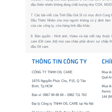
dầu thiên nhiên không đúng chất lượng như COA, MSD
7. Các bài viết của Tinh Dầu Giá Sỉ có mục đích Cun
Dầu Thiên Nhiên cho mọi người không có ý định làm 
của các công ty, cửa hàng tinh dầu khác.
8. Bản quyền : Hính ảnh, Video và bài viết này thuộc
care (Oil care.,ltd) mọi sao chép phải được sự chấp 
dầu Oil care.
THÔNG TIN CÔNG TY
CHÍ
CÔNG TY TNHH OIL CARE
Mua lẻ
Quế An
197/5 Nguyễn Phúc Chu, P15, Q Tân
Bình, Tp.HCM
Mua lẻ
thơm) 
Bán sỉ: 0967 99 88 68 – 0982 711 763
144 (M
Đại lý Công ty TNHH OIL CARE tại Hà Nội