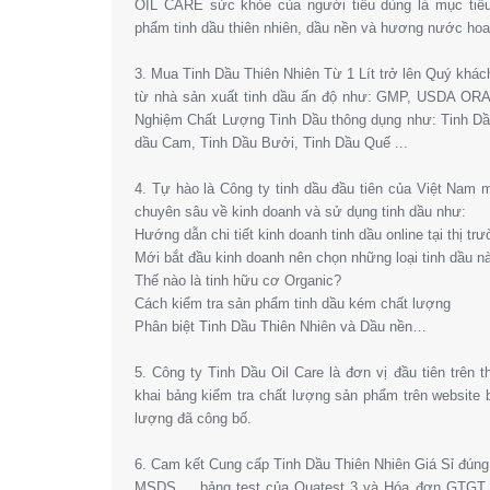
OIL CARE sức khỏe của người tiêu dùng là mục tiêu
phẩm tinh dầu thiên nhiên, dầu nền và hương nước hoa l
3. Mua Tinh Dầu Thiên Nhiên Từ 1 Lít trở lên Quý khá
từ nhà sản xuất tinh dầu ấn độ như: GMP, USDA OR
Nghiệm Chất Lượng Tinh Dầu thông dụng như: Tinh Dầ
dầu Cam, Tinh Dầu Bưởi, Tinh Dầu Quế ...
4. Tự hào là Công ty tinh dầu đầu tiên của Việt Nam
chuyên sâu về kinh doanh và sử dụng tinh dầu như:
Hướng dẫn chi tiết kinh doanh tinh dầu online tại thị tr
Mới bắt đầu kinh doanh nên chọn những loại tinh dầu n
Thế nào là tinh hữu cơ Organic?
Cách kiểm tra sản phẩm tinh dầu kém chất lượng
Phân biệt Tinh Dầu Thiên Nhiên và Dầu nền…
5. Công ty Tinh Dầu Oil Care là đơn vị đầu tiên trên 
khai bảng kiểm tra chất lượng sản phẩm trên website
lượng đã công bố.
6. Cam kết Cung cấp Tinh Dầu Thiên Nhiên Giá Sỉ đún
MSDS,… bảng test của Quatest 3 và Hóa đơn GTGT. 