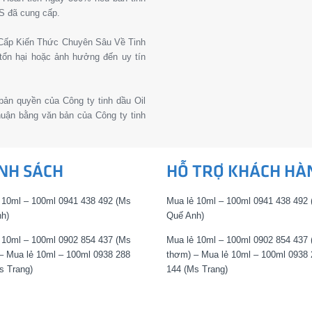
S đã cung cấp.
g Cấp Kiến Thức Chuyên Sâu Về Tinh
tổn hại hoặc ảnh hưởng đến uy tín
 bản quyền của Công ty tinh dầu Oil
thuận bằng văn bản của Công ty tinh
NH SÁCH
HỖ TRỢ KHÁCH HÀ
 10ml – 100ml 0941 438 492 (Ms
Mua lẻ 10ml – 100ml 0941 438 492
h)
Quế Anh)
 10ml – 100ml 0902 854 437 (Ms
Mua lẻ 10ml – 100ml 0902 854 437
– Mua lẻ 10ml – 100ml 0938 288
thơm) – Mua lẻ 10ml – 100ml 0938 
s Trang)
144 (Ms Trang)