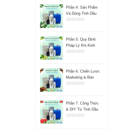
Phần 4: Sản Phẩm
Và Dòng Tinh Dầu
Nên Kinh Doanh
30/09/2020
Phần 5: Quy Định
Pháp Lý Khi Kinh
Doanh Tinh Dầu
29/09/2020
Phần 6: Chiến Lược
Marketing & Bán
Hàng Tinh Dầu
20/09/2020
Phần 7: Công Thức
& DIY Từ Tinh Dầu
15/09/2020