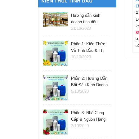
C
KIẾN THỨC TINH DẦU
C
X
Hướng dẫn kinh
D
doanh tinh dầu
k
online
21/10/2020
8
Ho
Phần 1: Kiến Thức
đú
Về Tinh Dầu & Thị
Trường
10/10/2020
Phần 2: Hướng Dẫn
Bắt Đầu Kinh Doanh
Tinh Dầu
5/10/2020
Phần 3: Nhà Cung
Cấp & Nguồn Hàng
Tinh Dầu
2/10/2020