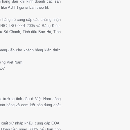
 hàng đầu khi kinh doanh các sản
ike AUTH giá sỉ bán theo lít.
ch hàng sẽ cung cấp các chứng nhận
ANIC, ISO 9001:2005 và Bảng Kiểm
u Sả Chanh, Tinh dầu Bạc Hà, Tinh
 mang đến cho khách hàng kiến thức
ường Việt Nam.
ào?
thị trường tinh dầu ở Việt Nam công
 bán hàng và cam kết bán đúng chất
g xuất xứ nhập khẩu, cung cấp COA,
Hoàn tiền ngay 500% nếu bán tinh