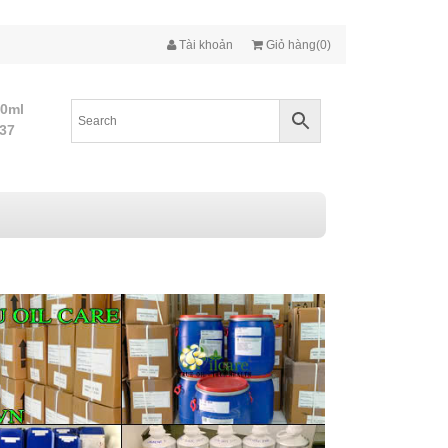
Tài khoản
Giỏ hàng(0)
10ml
437