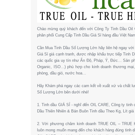
Chào mừng quý khách đến với Công Ty Tinh Dầu Oil 
phân phối Cung Cấp Tinh Dầu Giá Sỉ hàng đầu Việt Na
Cần Mua Tinh Dầu Số Lượng Lớn hãy liên hệ ngay với 
Giá Sỉ giá cạnh tranh, được nhập khẩu trực tiếp Tinh
các quốc gia uy tín như Ấn Độ, Pháp, Ý, Đức… Sản 
Organic, ISO…) phù hợp cho kinh doanh thương mại
phòng, dầu gió, nước hoa…
Hãy Khám phá ngay các cam kết về xuất xứ và chất l
Số Lượng Lớn bên dưới nhé!
1. Tinh dầu GIÁ SỈ - nghĩ đến OIL CARE, Công ty tinh
Dầu Thiên Nhiên & Bán Buôn Tinh dầu Theo Kg, Lít giá 
2. Với phương châm kinh doanh TRUE OIL – TRUE HE
luôn mong muốn mang đến cho khách hàng đúng tinh dầ