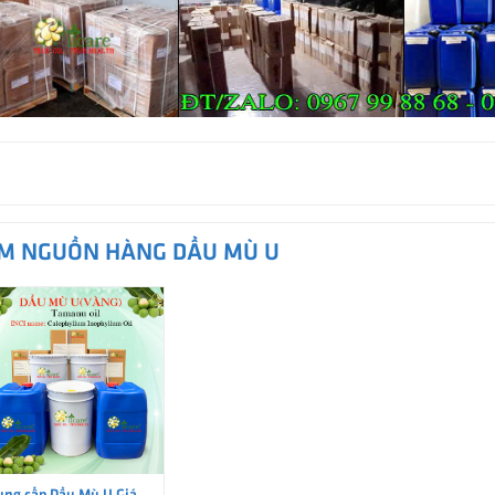
ÌM NGUỒN HÀNG DẦU MÙ U