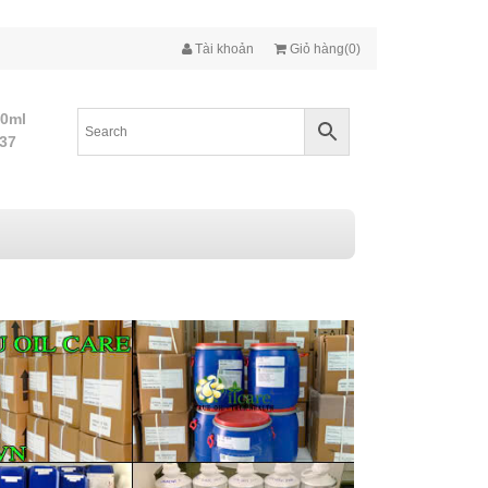
Tài khoản
Giỏ hàng(0)
10ml
437