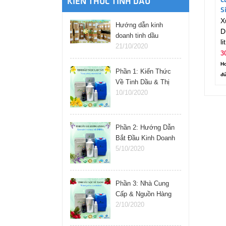
C
KIẾN THỨC TINH DẦU
S
X
L
Hướng dẫn kinh
D
doanh tinh dầu
lit
online
21/10/2020
3
Ho
Phần 1: Kiến Thức
đú
Về Tinh Dầu & Thị
Trường
10/10/2020
Phần 2: Hướng Dẫn
Bắt Đầu Kinh Doanh
Tinh Dầu
5/10/2020
Phần 3: Nhà Cung
Cấp & Nguồn Hàng
Tinh Dầu
2/10/2020