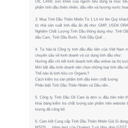
OIL CARE sức khỏe của người tiêu dùng là mục tiêu
phẩm tinh dầu thiên nhiên, dầu nền và hương nước hoa l
3. Mua Tinh Dầu Thiên Nhiên Từ 1 Lít trở lên Quý khá
từ nhà sản xuất tinh dầu ấn độ như: GMP, USDA OR
Nghiệm Chất Lượng Tinh Dầu thông dụng như: Tinh Dầ
dầu Cam, Tinh Dầu Bưởi, Tinh Dầu Quế ...
4. Tự hào là Công ty tinh dầu đầu tiên của Việt Nam
chuyên sâu về kinh doanh và sử dụng tinh dầu như:
Hướng dẫn chi tiết kinh doanh tinh dầu online tại thị tr
Mới bắt đầu kinh doanh nên chọn những loại tinh dầu n
Thế nào là tinh hữu cơ Organic?
Cách kiểm tra sản phẩm tinh dầu kém chất lượng
Phân biệt Tinh Dầu Thiên Nhiên và Dầu nền…
5. Công ty Tinh Dầu Oil Care là đơn vị đầu tiên trên 
khai bảng kiểm tra chất lượng sản phẩm trên website
lượng đã công bố.
6. Cam kết Cung cấp Tinh Dầu Thiên Nhiên Giá Sỉ đún
MSDS,… bảng test của Quatest 3 và Hóa đơn GTGT. 