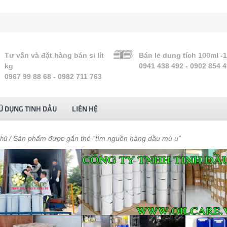
Tư vấn và đặt hàng bán sỉ lít
Bán lẻ dung tích 100ml -
kg
0941 438 492 - 0902 854 
0967 99 88 68 - 0982 711 763
Ử DỤNG TINH DẦU
LIÊN HỆ
/ Sản phẩm được gắn thẻ “tìm nguồn hàng dầu mù u”
chủ