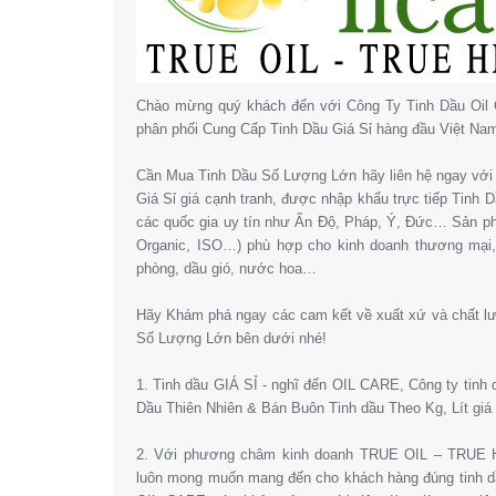
Chào mừng quý khách đến với Công Ty Tinh Dầu Oil 
phân phối Cung Cấp Tinh Dầu Giá Sỉ hàng đầu Việt Na
Cần Mua Tinh Dầu Số Lượng Lớn hãy liên hệ ngay với 
Giá Sỉ giá cạnh tranh, được nhập khẩu trực tiếp Tinh
các quốc gia uy tín như Ấn Độ, Pháp, Ý, Đức… Sản 
Organic, ISO…) phù hợp cho kinh doanh thương mại
phòng, dầu gió, nước hoa…
Hãy Khám phá ngay các cam kết về xuất xứ và chất l
Số Lượng Lớn bên dưới nhé!
1. Tinh dầu GIÁ SỈ - nghĩ đến OIL CARE, Công ty tinh
Dầu Thiên Nhiên & Bán Buôn Tinh dầu Theo Kg, Lít giá 
2. Với phương châm kinh doanh TRUE OIL – TRUE HE
luôn mong muốn mang đến cho khách hàng đúng tinh dầ