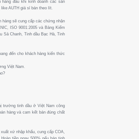
 hàng đầu khi kinh doanh các sản
ike AUTH giá sỉ bán theo lít.
ch hàng sẽ cung cấp các chứng nhận
ANIC, ISO 9001:2005 và Bảng Kiểm
u Sả Chanh, Tinh dầu Bạc Hà, Tinh
 mang đến cho khách hàng kiến thức
ường Việt Nam.
ào?
thị trường tinh dầu ở Việt Nam công
 bán hàng và cam kết bán đúng chất
g xuất xứ nhập khẩu, cung cấp COA,
Hoàn tiền ngay 500% nếu bán tinh