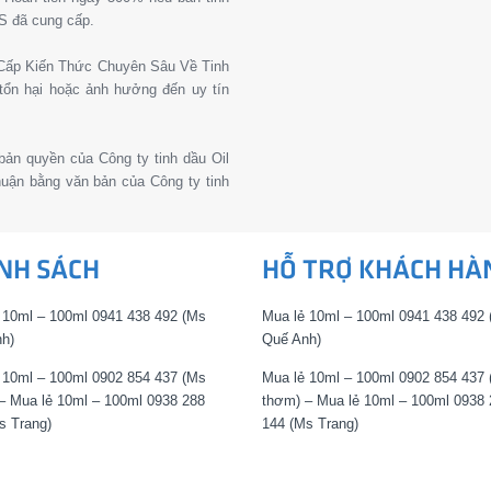
S đã cung cấp.
g Cấp Kiến Thức Chuyên Sâu Về Tinh
tổn hại hoặc ảnh hưởng đến uy tín
 bản quyền của Công ty tinh dầu Oil
thuận bằng văn bản của Công ty tinh
NH SÁCH
HỖ TRỢ KHÁCH HÀ
 10ml – 100ml 0941 438 492 (Ms
Mua lẻ 10ml – 100ml 0941 438 492
h)
Quế Anh)
 10ml – 100ml 0902 854 437 (Ms
Mua lẻ 10ml – 100ml 0902 854 437
– Mua lẻ 10ml – 100ml 0938 288
thơm) – Mua lẻ 10ml – 100ml 0938 
s Trang)
144 (Ms Trang)