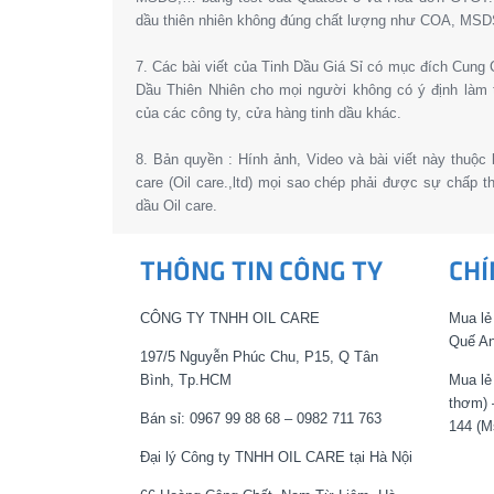
dầu thiên nhiên không đúng chất lượng như COA, MSD
7. Các bài viết của Tinh Dầu Giá Sỉ có mục đích Cun
Dầu Thiên Nhiên cho mọi người không có ý định làm 
của các công ty, cửa hàng tinh dầu khác.
8. Bản quyền : Hính ảnh, Video và bài viết này thuộc
care (Oil care.,ltd) mọi sao chép phải được sự chấp 
dầu Oil care.
THÔNG TIN CÔNG TY
CHÍ
CÔNG TY TNHH OIL CARE
Mua lẻ
Quế An
197/5 Nguyễn Phúc Chu, P15, Q Tân
Bình, Tp.HCM
Mua lẻ
thơm) 
Bán sỉ: 0967 99 88 68 – 0982 711 763
144 (M
Đại lý Công ty TNHH OIL CARE tại Hà Nội