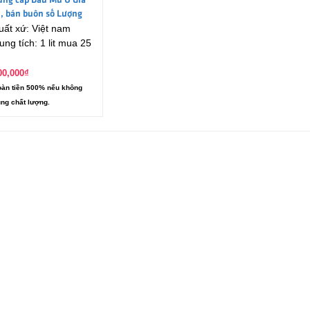
ung cấp Dầu Mù U Giá
ỉ, bán buôn số Lượng
uất xứ: Việt nam
ớn
ung tích: 1 lit mua 25
00,000
₫
àn tiền 500% nếu không
ng chất lượng.