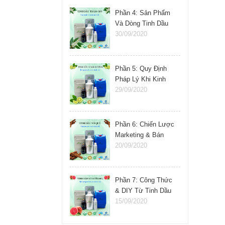
Phần 4: Sản Phẩm
Và Dòng Tinh Dầu
Nên Kinh Doanh
30/09/2020
Phần 5: Quy Định
Pháp Lý Khi Kinh
Doanh Tinh Dầu
29/09/2020
Phần 6: Chiến Lược
Marketing & Bán
Hàng Tinh Dầu
20/09/2020
Phần 7: Công Thức
& DIY Từ Tinh Dầu
15/09/2020