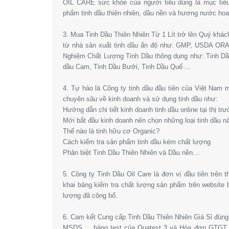
OIL CARE sức khỏe của người tiêu dùng là mục tiêu
phẩm tinh dầu thiên nhiên, dầu nền và hương nước hoa l
3. Mua Tinh Dầu Thiên Nhiên Từ 1 Lít trở lên Quý khá
từ nhà sản xuất tinh dầu ấn độ như: GMP, USDA OR
Nghiệm Chất Lượng Tinh Dầu thông dụng như: Tinh Dầ
dầu Cam, Tinh Dầu Bưởi, Tinh Dầu Quế ...
4. Tự hào là Công ty tinh dầu đầu tiên của Việt Nam
chuyên sâu về kinh doanh và sử dụng tinh dầu như:
Hướng dẫn chi tiết kinh doanh tinh dầu online tại thị tr
Mới bắt đầu kinh doanh nên chọn những loại tinh dầu n
Thế nào là tinh hữu cơ Organic?
Cách kiểm tra sản phẩm tinh dầu kém chất lượng
Phân biệt Tinh Dầu Thiên Nhiên và Dầu nền…
5. Công ty Tinh Dầu Oil Care là đơn vị đầu tiên trên 
khai bảng kiểm tra chất lượng sản phẩm trên website
lượng đã công bố.
6. Cam kết Cung cấp Tinh Dầu Thiên Nhiên Giá Sỉ đún
MSDS,… bảng test của Quatest 3 và Hóa đơn GTGT. 