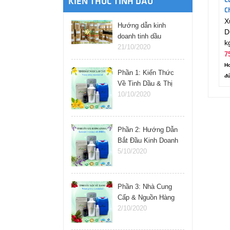
C
KIẾN THỨC TINH DẦU
C
X
Hướng dẫn kinh
D
doanh tinh dầu
k
online
21/10/2020
7
Ho
Phần 1: Kiến Thức
đú
Về Tinh Dầu & Thị
Trường
10/10/2020
Phần 2: Hướng Dẫn
Bắt Đầu Kinh Doanh
Tinh Dầu
5/10/2020
Phần 3: Nhà Cung
Cấp & Nguồn Hàng
Tinh Dầu
2/10/2020