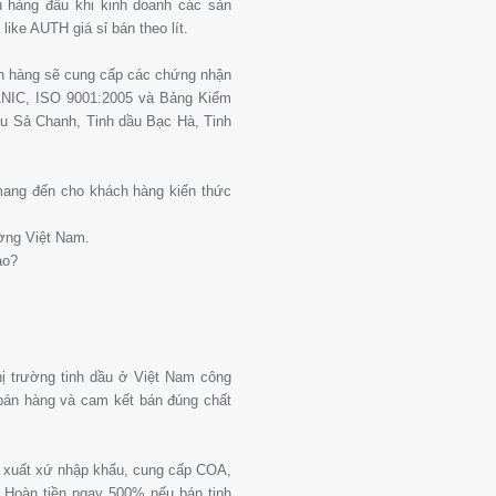
 hàng đầu khi kinh doanh các sản
ike AUTH giá sỉ bán theo lít.
ch hàng sẽ cung cấp các chứng nhận
ANIC, ISO 9001:2005 và Bảng Kiểm
u Sả Chanh, Tinh dầu Bạc Hà, Tinh
 mang đến cho khách hàng kiến thức
ường Việt Nam.
ào?
thị trường tinh dầu ở Việt Nam công
 bán hàng và cam kết bán đúng chất
g xuất xứ nhập khẩu, cung cấp COA,
Hoàn tiền ngay 500% nếu bán tinh