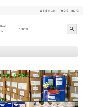
Tài khoản
Giỏ hàng(0)
10ml
437