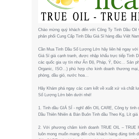
Chào mừng quý khách đến với Công Ty Tinh Dầu Oil 
phân phối Cung Cấp Tinh Dầu Giá Sỉ hàng đầu Việt Na
Cần Mua Tinh Dầu Số Lượng Lớn hãy liên hệ ngay với 
Giá Sỉ giá cạnh tranh, được nhập khẩu trực tiếp Tinh
các quốc gia uy tín như Ấn Độ, Pháp, Ý, Đức… Sản 
Organic, ISO…) phù hợp cho kinh doanh thương mại
phòng, dầu gió, nước hoa…
Hãy Khám phá ngay các cam kết về xuất xứ và chất l
Số Lượng Lớn bên dưới nhé!
1. Tinh dầu GIÁ SỈ - nghĩ đến OIL CARE, Công ty tinh
Dầu Thiên Nhiên & Bán Buôn Tinh dầu Theo Kg, Lít giá 
2. Với phương châm kinh doanh TRUE OIL – TRUE HE
luôn mong muốn mang đến cho khách hàng đúng tinh dầ