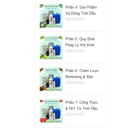
Phần 4: Sản Phẩm
Và Dòng Tinh Dầu
Nên Kinh Doanh
30/09/2020
Phần 5: Quy Định
Pháp Lý Khi Kinh
Doanh Tinh Dầu
29/09/2020
Phần 6: Chiến Lược
Marketing & Bán
Hàng Tinh Dầu
20/09/2020
Phần 7: Công Thức
& DIY Từ Tinh Dầu
15/09/2020