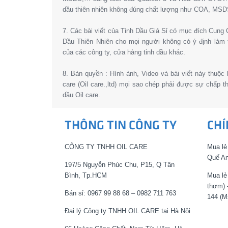
dầu thiên nhiên không đúng chất lượng như COA, MSD
7. Các bài viết của Tinh Dầu Giá Sỉ có mục đích Cun
Dầu Thiên Nhiên cho mọi người không có ý định làm 
của các công ty, cửa hàng tinh dầu khác.
8. Bản quyền : Hính ảnh, Video và bài viết này thuộc
care (Oil care.,ltd) mọi sao chép phải được sự chấp 
dầu Oil care.
THÔNG TIN CÔNG TY
CHÍ
CÔNG TY TNHH OIL CARE
Mua lẻ
Quế An
197/5 Nguyễn Phúc Chu, P15, Q Tân
Bình, Tp.HCM
Mua lẻ
thơm) 
Bán sỉ: 0967 99 88 68 – 0982 711 763
144 (M
Đại lý Công ty TNHH OIL CARE tại Hà Nội