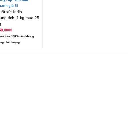
ung cấp Tinh Dầu
hanh giá Sỉ
uất xứ: India
ung tích: 1 kg mua 25
g
50,000
₫
àn tiền 500% nếu không
ng chất lượng.