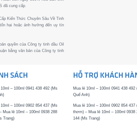
S đã cung cấp.
g Cấp Kiến Thức Chuyên Sâu Về Tinh
tổn hại hoặc ảnh hưởng đến uy tín
 bản quyền của Công ty tinh dầu Oil
thuận bằng văn bản của Công ty tinh
NH SÁCH
HỖ TRỢ KHÁCH HÀ
 10ml – 100ml 0941 438 492 (Ms
Mua lẻ 10ml – 100ml 0941 438 492
h)
Quế Anh)
 10ml – 100ml 0902 854 437 (Ms
Mua lẻ 10ml – 100ml 0902 854 437
– Mua lẻ 10ml – 100ml 0938 288
thơm) – Mua lẻ 10ml – 100ml 0938 
s Trang)
144 (Ms Trang)