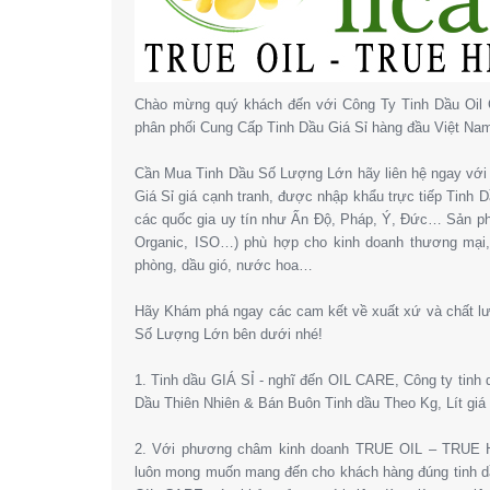
Chào mừng quý khách đến với Công Ty Tinh Dầu Oil 
phân phối Cung Cấp Tinh Dầu Giá Sỉ hàng đầu Việt Na
Cần Mua Tinh Dầu Số Lượng Lớn hãy liên hệ ngay với 
Giá Sỉ giá cạnh tranh, được nhập khẩu trực tiếp Tinh
các quốc gia uy tín như Ấn Độ, Pháp, Ý, Đức… Sản 
Organic, ISO…) phù hợp cho kinh doanh thương mại
phòng, dầu gió, nước hoa…
Hãy Khám phá ngay các cam kết về xuất xứ và chất l
Số Lượng Lớn bên dưới nhé!
1. Tinh dầu GIÁ SỈ - nghĩ đến OIL CARE, Công ty tinh
Dầu Thiên Nhiên & Bán Buôn Tinh dầu Theo Kg, Lít giá 
2. Với phương châm kinh doanh TRUE OIL – TRUE HE
luôn mong muốn mang đến cho khách hàng đúng tinh dầ