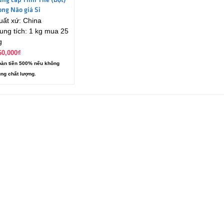
ung cấp Tinh Thể (Bột)
ong Não giá Sỉ
uất xứ: China
ung tích: 1 kg mua 25
g
60,000
₫
àn tiền 500% nếu không
ng chất lượng.