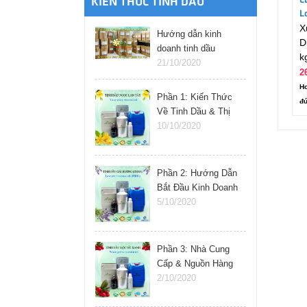
C
KIẾN THỨC TINH DẦU
L
X
Hướng dẫn kinh
D
doanh tinh dầu
k
online
21/10/2020
2
Ho
Phần 1: Kiến Thức
đú
Về Tinh Dầu & Thị
Trường
10/10/2020
Phần 2: Hướng Dẫn
Bắt Đầu Kinh Doanh
Tinh Dầu
5/10/2020
Phần 3: Nhà Cung
Cấp & Nguồn Hàng
Tinh Dầu
2/10/2020