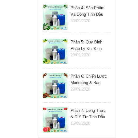
Phần 4: Sản Phẩm
Và Dòng Tinh Dầu
Nên Kinh Doanh
30/09/2020
Phần 5: Quy Định
Pháp Lý Khi Kinh
Doanh Tinh Dầu
29/09/2020
Phần 6: Chiến Lược
Marketing & Bán
Hàng Tinh Dầu
20/09/2020
Phần 7: Công Thức
& DIY Từ Tinh Dầu
15/09/2020