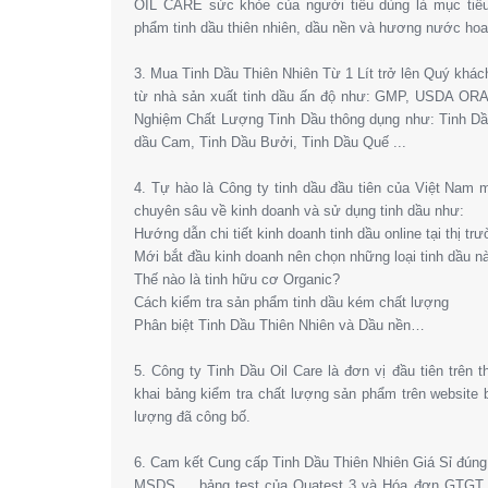
OIL CARE sức khỏe của người tiêu dùng là mục tiêu
phẩm tinh dầu thiên nhiên, dầu nền và hương nước hoa l
3. Mua Tinh Dầu Thiên Nhiên Từ 1 Lít trở lên Quý khá
từ nhà sản xuất tinh dầu ấn độ như: GMP, USDA OR
Nghiệm Chất Lượng Tinh Dầu thông dụng như: Tinh Dầ
dầu Cam, Tinh Dầu Bưởi, Tinh Dầu Quế ...
4. Tự hào là Công ty tinh dầu đầu tiên của Việt Nam
chuyên sâu về kinh doanh và sử dụng tinh dầu như:
Hướng dẫn chi tiết kinh doanh tinh dầu online tại thị tr
Mới bắt đầu kinh doanh nên chọn những loại tinh dầu n
Thế nào là tinh hữu cơ Organic?
Cách kiểm tra sản phẩm tinh dầu kém chất lượng
Phân biệt Tinh Dầu Thiên Nhiên và Dầu nền…
5. Công ty Tinh Dầu Oil Care là đơn vị đầu tiên trên 
khai bảng kiểm tra chất lượng sản phẩm trên website
lượng đã công bố.
6. Cam kết Cung cấp Tinh Dầu Thiên Nhiên Giá Sỉ đún
MSDS,… bảng test của Quatest 3 và Hóa đơn GTGT. 