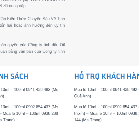
S đã cung cấp.
g Cấp Kiến Thức Chuyên Sâu Về Tinh
tổn hại hoặc ảnh hưởng đến uy tín
 bản quyền của Công ty tinh dầu Oil
thuận bằng văn bản của Công ty tinh
NH SÁCH
HỖ TRỢ KHÁCH HÀ
 10ml – 100ml 0941 438 492 (Ms
Mua lẻ 10ml – 100ml 0941 438 492
h)
Quế Anh)
 10ml – 100ml 0902 854 437 (Ms
Mua lẻ 10ml – 100ml 0902 854 437
– Mua lẻ 10ml – 100ml 0938 288
thơm) – Mua lẻ 10ml – 100ml 0938 
s Trang)
144 (Ms Trang)