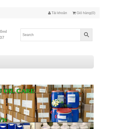
Tài khoản
Giỏ hàng(0)
10ml
437