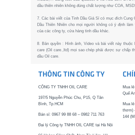
dầu thiên nhiên không đúng chất lượng như COA, MSD
7. Các bài viết của Tinh Dầu Giá Sỉ có mục đích Cun
Dầu Thiên Nhiên cho mọi người không có ý định làm 
của các công ty, cửa hàng tinh dầu khác.
8. Bản quyền : Hính ảnh, Video và bài viết này thuộc
care (Oil care.,ltd) mọi sao chép phải được sự chấp 
dầu Oil care.
THÔNG TIN CÔNG TY
CHÍ
CÔNG TY TNHH OIL CARE
Mua lẻ
Quế An
197/5 Nguyễn Phúc Chu, P15, Q Tân
Bình, Tp.HCM
Mua lẻ
thơm) 
Bán sỉ: 0967 99 88 68 – 0982 711 763
144 (M
Đại lý Công ty TNHH OIL CARE tại Hà Nội