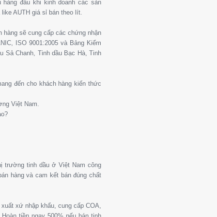
 hàng đầu khi kinh doanh các sản
ike AUTH giá sỉ bán theo lít.
ch hàng sẽ cung cấp các chứng nhận
ANIC, ISO 9001:2005 và Bảng Kiểm
u Sả Chanh, Tinh dầu Bạc Hà, Tinh
 mang đến cho khách hàng kiến thức
ường Việt Nam.
ào?
thị trường tinh dầu ở Việt Nam công
 bán hàng và cam kết bán đúng chất
g xuất xứ nhập khẩu, cung cấp COA,
Hoàn tiền ngay 500% nếu bán tinh