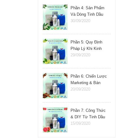
Phần 4: Sản Phẩm
Và Dòng Tinh Dầu
Nên Kinh Doanh
30/09/2020
Phần 5: Quy Định
Pháp Lý Khi Kinh
Doanh Tinh Dầu
29/09/2020
Phần 6: Chiến Lược
Marketing & Bán
Hàng Tinh Dầu
20/09/2020
Phần 7: Công Thức
& DIY Từ Tinh Dầu
15/09/2020