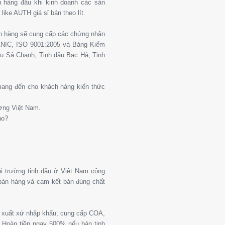
 hàng đầu khi kinh doanh các sản
ike AUTH giá sỉ bán theo lít.
ch hàng sẽ cung cấp các chứng nhận
ANIC, ISO 9001:2005 và Bảng Kiểm
u Sả Chanh, Tinh dầu Bạc Hà, Tinh
 mang đến cho khách hàng kiến thức
ường Việt Nam.
ào?
thị trường tinh dầu ở Việt Nam công
 bán hàng và cam kết bán đúng chất
g xuất xứ nhập khẩu, cung cấp COA,
Hoàn tiền ngay 500% nếu bán tinh