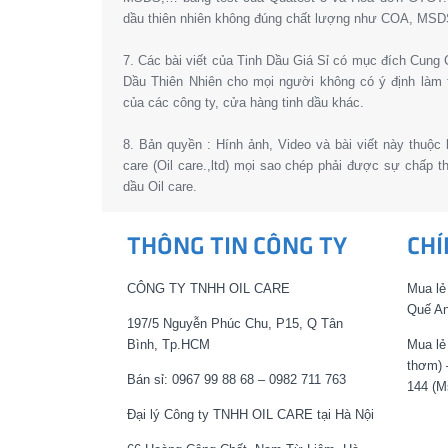
dầu thiên nhiên không đúng chất lượng như COA, MSD
7. Các bài viết của Tinh Dầu Giá Sỉ có mục đích Cun
Dầu Thiên Nhiên cho mọi người không có ý định làm 
của các công ty, cửa hàng tinh dầu khác.
8. Bản quyền : Hính ảnh, Video và bài viết này thuộc
care (Oil care.,ltd) mọi sao chép phải được sự chấp 
dầu Oil care.
THÔNG TIN CÔNG TY
CHÍ
CÔNG TY TNHH OIL CARE
Mua lẻ
Quế An
197/5 Nguyễn Phúc Chu, P15, Q Tân
Bình, Tp.HCM
Mua lẻ
thơm) 
Bán sỉ: 0967 99 88 68 – 0982 711 763
144 (M
Đại lý Công ty TNHH OIL CARE tại Hà Nội