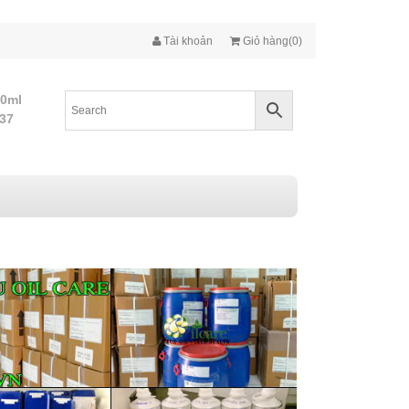
Tài khoản
Giỏ hàng(0)
10ml
437