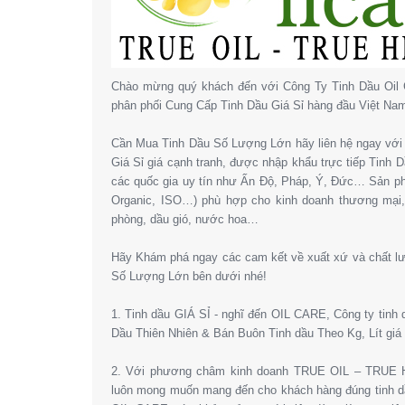
Chào mừng quý khách đến với Công Ty Tinh Dầu Oil 
phân phối Cung Cấp Tinh Dầu Giá Sỉ hàng đầu Việt Na
Cần Mua Tinh Dầu Số Lượng Lớn hãy liên hệ ngay với 
Giá Sỉ giá cạnh tranh, được nhập khẩu trực tiếp Tinh
các quốc gia uy tín như Ấn Độ, Pháp, Ý, Đức… Sản 
Organic, ISO…) phù hợp cho kinh doanh thương mại
phòng, dầu gió, nước hoa…
Hãy Khám phá ngay các cam kết về xuất xứ và chất l
Số Lượng Lớn bên dưới nhé!
1. Tinh dầu GIÁ SỈ - nghĩ đến OIL CARE, Công ty tinh
Dầu Thiên Nhiên & Bán Buôn Tinh dầu Theo Kg, Lít giá 
2. Với phương châm kinh doanh TRUE OIL – TRUE HE
luôn mong muốn mang đến cho khách hàng đúng tinh dầ