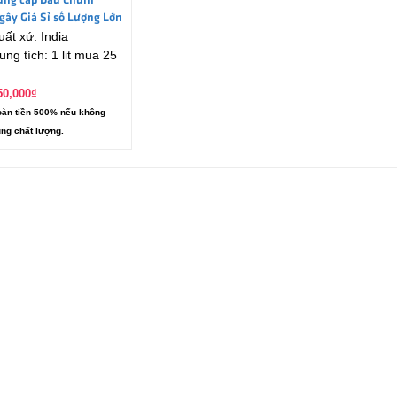
ung cấp Dầu Chùm
gây Giá Sỉ số Lượng Lớn
uất xứ: India
ít, Kg)
ung tích: 1 lit mua 25
50,000
₫
àn tiền 500% nếu không
ng chất lượng.