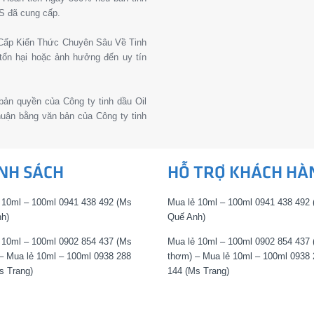
S đã cung cấp.
g Cấp Kiến Thức Chuyên Sâu Về Tinh
tổn hại hoặc ảnh hưởng đến uy tín
 bản quyền của Công ty tinh dầu Oil
thuận bằng văn bản của Công ty tinh
NH SÁCH
HỖ TRỢ KHÁCH HÀ
 10ml – 100ml 0941 438 492 (Ms
Mua lẻ 10ml – 100ml 0941 438 492
h)
Quế Anh)
 10ml – 100ml 0902 854 437 (Ms
Mua lẻ 10ml – 100ml 0902 854 437
– Mua lẻ 10ml – 100ml 0938 288
thơm) – Mua lẻ 10ml – 100ml 0938 
s Trang)
144 (Ms Trang)