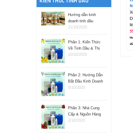
C
KIẾN THỨC TINH DẦU
N
X
(L
Hướng dẫn kinh
D
doanh tinh dầu
lit
online
21/10/2020
5
Ho
Phần 1: Kiến Thức
đú
Về Tinh Dầu & Thị
Trường
10/10/2020
Phần 2: Hướng Dẫn
Bắt Đầu Kinh Doanh
Tinh Dầu
5/10/2020
Phần 3: Nhà Cung
Cấp & Nguồn Hàng
Tinh Dầu
2/10/2020