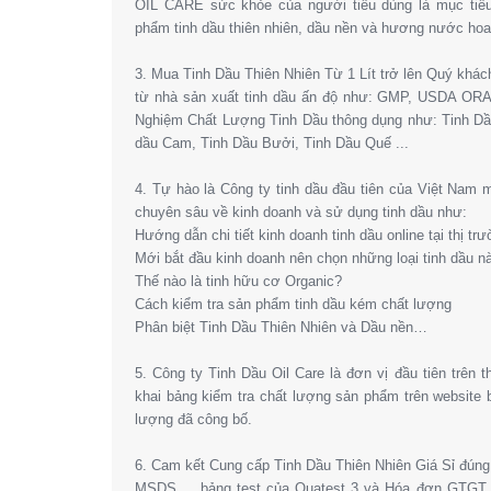
OIL CARE sức khỏe của người tiêu dùng là mục tiêu
phẩm tinh dầu thiên nhiên, dầu nền và hương nước hoa l
3. Mua Tinh Dầu Thiên Nhiên Từ 1 Lít trở lên Quý khá
từ nhà sản xuất tinh dầu ấn độ như: GMP, USDA OR
Nghiệm Chất Lượng Tinh Dầu thông dụng như: Tinh Dầ
dầu Cam, Tinh Dầu Bưởi, Tinh Dầu Quế ...
4. Tự hào là Công ty tinh dầu đầu tiên của Việt Nam
chuyên sâu về kinh doanh và sử dụng tinh dầu như:
Hướng dẫn chi tiết kinh doanh tinh dầu online tại thị tr
Mới bắt đầu kinh doanh nên chọn những loại tinh dầu n
Thế nào là tinh hữu cơ Organic?
Cách kiểm tra sản phẩm tinh dầu kém chất lượng
Phân biệt Tinh Dầu Thiên Nhiên và Dầu nền…
5. Công ty Tinh Dầu Oil Care là đơn vị đầu tiên trên 
khai bảng kiểm tra chất lượng sản phẩm trên website
lượng đã công bố.
6. Cam kết Cung cấp Tinh Dầu Thiên Nhiên Giá Sỉ đún
MSDS,… bảng test của Quatest 3 và Hóa đơn GTGT. 