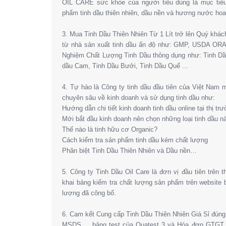
OIL CARE sức khỏe của người tiêu dùng là mục tiêu
phẩm tinh dầu thiên nhiên, dầu nền và hương nước hoa l
3. Mua Tinh Dầu Thiên Nhiên Từ 1 Lít trở lên Quý khá
từ nhà sản xuất tinh dầu ấn độ như: GMP, USDA OR
Nghiệm Chất Lượng Tinh Dầu thông dụng như: Tinh Dầ
dầu Cam, Tinh Dầu Bưởi, Tinh Dầu Quế ...
4. Tự hào là Công ty tinh dầu đầu tiên của Việt Nam
chuyên sâu về kinh doanh và sử dụng tinh dầu như:
Hướng dẫn chi tiết kinh doanh tinh dầu online tại thị tr
Mới bắt đầu kinh doanh nên chọn những loại tinh dầu n
Thế nào là tinh hữu cơ Organic?
Cách kiểm tra sản phẩm tinh dầu kém chất lượng
Phân biệt Tinh Dầu Thiên Nhiên và Dầu nền…
5. Công ty Tinh Dầu Oil Care là đơn vị đầu tiên trên 
khai bảng kiểm tra chất lượng sản phẩm trên website
lượng đã công bố.
6. Cam kết Cung cấp Tinh Dầu Thiên Nhiên Giá Sỉ đún
MSDS,… bảng test của Quatest 3 và Hóa đơn GTGT. 