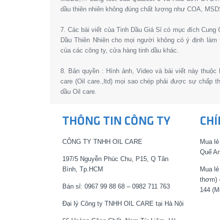
dầu thiên nhiên không đúng chất lượng như COA, MSD
7. Các bài viết của Tinh Dầu Giá Sỉ có mục đích Cun
Dầu Thiên Nhiên cho mọi người không có ý định làm 
của các công ty, cửa hàng tinh dầu khác.
8. Bản quyền : Hính ảnh, Video và bài viết này thuộc
care (Oil care.,ltd) mọi sao chép phải được sự chấp 
dầu Oil care.
THÔNG TIN CÔNG TY
CHÍ
CÔNG TY TNHH OIL CARE
Mua lẻ
Quế An
197/5 Nguyễn Phúc Chu, P15, Q Tân
Bình, Tp.HCM
Mua lẻ
thơm) 
Bán sỉ: 0967 99 88 68 – 0982 711 763
144 (M
Đại lý Công ty TNHH OIL CARE tại Hà Nội