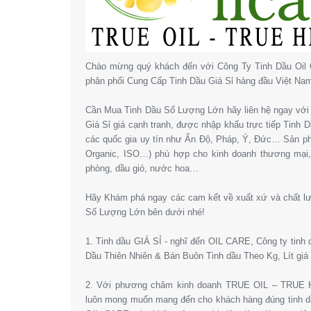
Chào mừng quý khách đến với Công Ty Tinh Dầu Oil 
phân phối Cung Cấp Tinh Dầu Giá Sỉ hàng đầu Việt Na
Cần Mua Tinh Dầu Số Lượng Lớn hãy liên hệ ngay với 
Giá Sỉ giá cạnh tranh, được nhập khẩu trực tiếp Tinh
các quốc gia uy tín như Ấn Độ, Pháp, Ý, Đức… Sản 
Organic, ISO…) phù hợp cho kinh doanh thương mại
phòng, dầu gió, nước hoa…
Hãy Khám phá ngay các cam kết về xuất xứ và chất l
Số Lượng Lớn bên dưới nhé!
1. Tinh dầu GIÁ SỈ - nghĩ đến OIL CARE, Công ty tinh
Dầu Thiên Nhiên & Bán Buôn Tinh dầu Theo Kg, Lít giá 
2. Với phương châm kinh doanh TRUE OIL – TRUE HE
luôn mong muốn mang đến cho khách hàng đúng tinh dầ