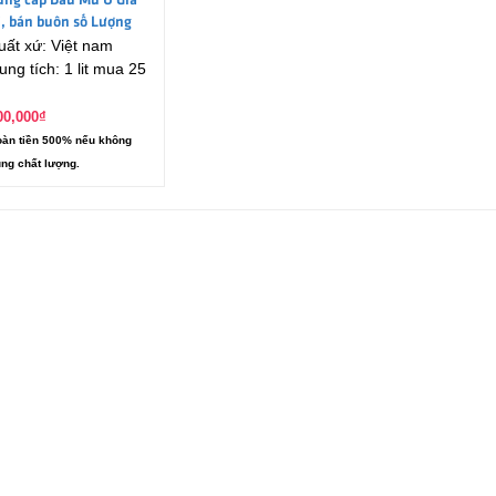
ung cấp Dầu Mù U Giá
ỉ, bán buôn số Lượng
uất xứ: Việt nam
ớn
ung tích: 1 lit mua 25
00,000
₫
àn tiền 500% nếu không
ng chất lượng.