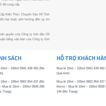
S đã cung cấp.
g Cấp Kiến Thức Chuyên Sâu Về Tinh
tổn hại hoặc ảnh hưởng đến uy tín
 bản quyền của Công ty tinh dầu Oil
thuận bằng văn bản của Công ty tinh
NH SÁCH
HỖ TRỢ KHÁCH HÀ
 10ml – 100ml 0941 438 492 (Ms
Mua lẻ 10ml – 100ml 0941 438 492
h)
Quế Anh)
 10ml – 100ml 0902 854 437 (Ms
Mua lẻ 10ml – 100ml 0902 854 437
– Mua lẻ 10ml – 100ml 0938 288
thơm) – Mua lẻ 10ml – 100ml 0938 
s Trang)
144 (Ms Trang)