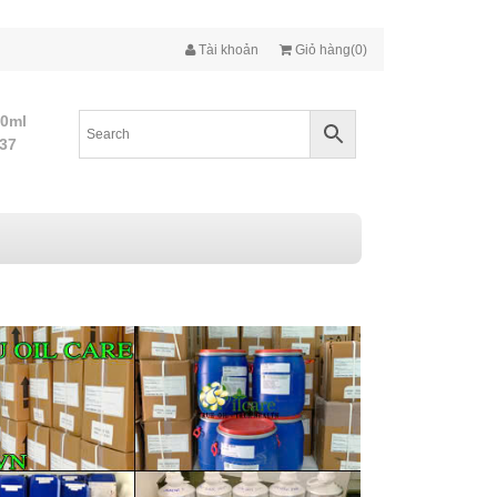
Tài khoản
Giỏ hàng(0)
10ml
437