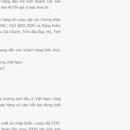
 hàng đầu khi kinh doanh các sản
ike AUTH giá sỉ bán theo lít.
ch hàng sẽ cung cấp các chứng nhận
ANIC, ISO 9001:2005 và Bảng Kiểm
u Sả Chanh, Tinh dầu Bạc Hà, Tinh
 mang đến cho khách hàng kiến thức
ường Việt Nam.
ào?
thị trường tinh dầu ở Việt Nam công
 bán hàng và cam kết bán đúng chất
g xuất xứ nhập khẩu, cung cấp COA,
Hoàn tiền ngay 500% nếu bán tinh