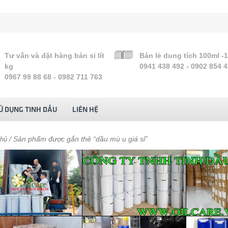
Tư vấn và đặt hàng bán sỉ lít
Bán lẻ dung tích 100ml -
kg
0941 438 492 - 0902 854 
0967 99 88 68 - 0982 711 763
Ử DỤNG TINH DẦU
LIÊN HỆ
/ Sản phẩm được gắn thẻ “dầu mù u giá sỉ”
chủ