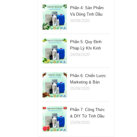
Phần 4: Sản Phẩm
Và Dòng Tinh Dầu
Nên Kinh Doanh
30/09/2020
Phần 5: Quy Định
Pháp Lý Khi Kinh
Doanh Tinh Dầu
29/09/2020
Phần 6: Chiến Lược
Marketing & Bán
Hàng Tinh Dầu
20/09/2020
Phần 7: Công Thức
& DIY Từ Tinh Dầu
15/09/2020