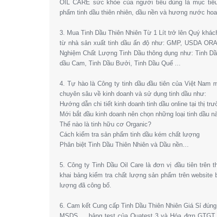
OIL CARE sức khỏe của người tiêu dùng là mục tiêu
phẩm tinh dầu thiên nhiên, dầu nền và hương nước hoa l
3. Mua Tinh Dầu Thiên Nhiên Từ 1 Lít trở lên Quý khá
từ nhà sản xuất tinh dầu ấn độ như: GMP, USDA OR
Nghiệm Chất Lượng Tinh Dầu thông dụng như: Tinh Dầ
dầu Cam, Tinh Dầu Bưởi, Tinh Dầu Quế ...
4. Tự hào là Công ty tinh dầu đầu tiên của Việt Nam
chuyên sâu về kinh doanh và sử dụng tinh dầu như:
Hướng dẫn chi tiết kinh doanh tinh dầu online tại thị tr
Mới bắt đầu kinh doanh nên chọn những loại tinh dầu n
Thế nào là tinh hữu cơ Organic?
Cách kiểm tra sản phẩm tinh dầu kém chất lượng
Phân biệt Tinh Dầu Thiên Nhiên và Dầu nền…
5. Công ty Tinh Dầu Oil Care là đơn vị đầu tiên trên 
khai bảng kiểm tra chất lượng sản phẩm trên website
lượng đã công bố.
6. Cam kết Cung cấp Tinh Dầu Thiên Nhiên Giá Sỉ đún
MSDS,… bảng test của Quatest 3 và Hóa đơn GTGT. 