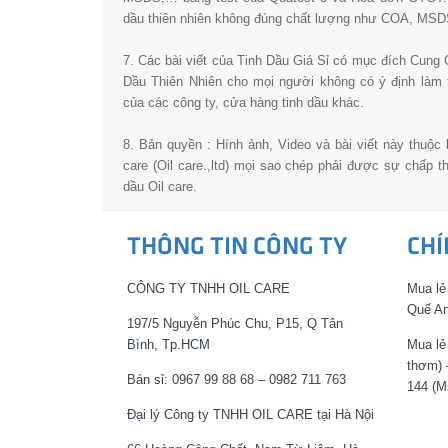
dầu thiên nhiên không đúng chất lượng như COA, MSD
7. Các bài viết của Tinh Dầu Giá Sỉ có mục đích Cun
Dầu Thiên Nhiên cho mọi người không có ý định làm 
của các công ty, cửa hàng tinh dầu khác.
8. Bản quyền : Hính ảnh, Video và bài viết này thuộc
care (Oil care.,ltd) mọi sao chép phải được sự chấp 
dầu Oil care.
THÔNG TIN CÔNG TY
CHÍ
CÔNG TY TNHH OIL CARE
Mua lẻ
Quế An
197/5 Nguyễn Phúc Chu, P15, Q Tân
Bình, Tp.HCM
Mua lẻ
thơm) 
Bán sỉ: 0967 99 88 68 – 0982 711 763
144 (M
Đại lý Công ty TNHH OIL CARE tại Hà Nội