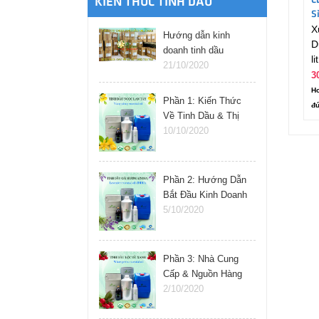
C
KIẾN THỨC TINH DẦU
S
X
L
Hướng dẫn kinh
D
doanh tinh dầu
lit
online
21/10/2020
3
Ho
Phần 1: Kiến Thức
đú
Về Tinh Dầu & Thị
Trường
10/10/2020
Phần 2: Hướng Dẫn
Bắt Đầu Kinh Doanh
Tinh Dầu
5/10/2020
Phần 3: Nhà Cung
Cấp & Nguồn Hàng
Tinh Dầu
2/10/2020