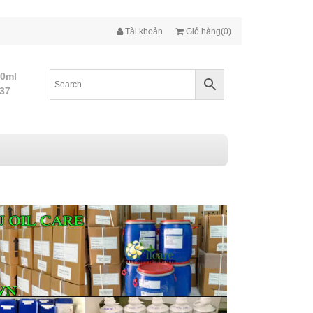
Tài khoản
Giỏ hàng(0)
10ml
437