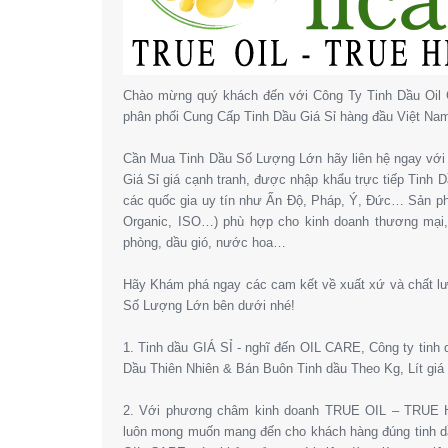
Chào mừng quý khách đến với Công Ty Tinh Dầu Oil 
phân phối Cung Cấp Tinh Dầu Giá Sỉ hàng đầu Việt Na
Cần Mua Tinh Dầu Số Lượng Lớn hãy liên hệ ngay với 
Giá Sỉ giá cạnh tranh, được nhập khẩu trực tiếp Tinh
các quốc gia uy tín như Ấn Độ, Pháp, Ý, Đức… Sản 
Organic, ISO…) phù hợp cho kinh doanh thương mại
phòng, dầu gió, nước hoa…
Hãy Khám phá ngay các cam kết về xuất xứ và chất l
Số Lượng Lớn bên dưới nhé!
1. Tinh dầu GIÁ SỈ - nghĩ đến OIL CARE, Công ty tinh
Dầu Thiên Nhiên & Bán Buôn Tinh dầu Theo Kg, Lít giá 
2. Với phương châm kinh doanh TRUE OIL – TRUE HE
luôn mong muốn mang đến cho khách hàng đúng tinh dầ