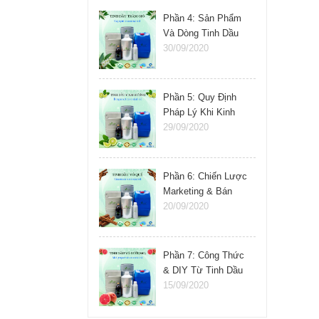
Phần 4: Sản Phẩm
Và Dòng Tinh Dầu
Nên Kinh Doanh
30/09/2020
Phần 5: Quy Định
Pháp Lý Khi Kinh
Doanh Tinh Dầu
29/09/2020
Phần 6: Chiến Lược
Marketing & Bán
Hàng Tinh Dầu
20/09/2020
Phần 7: Công Thức
& DIY Từ Tinh Dầu
15/09/2020