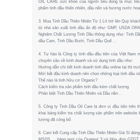
OIL CARE sức khỏe của người tiêu dùng là mục tiêu
phẩm tinh dầu thiên nhiên, dầu nền và hương nước hoa l
3. Mua Tinh Dầu Thiên Nhiên Từ 1 Lít trở lên Quý khá
từ nhà sản xuất tinh dầu ấn độ như: GMP, USDA OR
Nghiệm Chất Lượng Tinh Dầu thông dụng như: Tinh Dầ
dầu Cam, Tinh Dầu Bưởi, Tinh Dầu Quế ...
4. Tự hào là Công ty tinh dầu đầu tiên của Việt Nam
chuyên sâu về kinh doanh và sử dụng tinh dầu như:
Hướng dẫn chi tiết kinh doanh tinh dầu online tại thị tr
Mới bắt đầu kinh doanh nên chọn những loại tinh dầu n
Thế nào là tinh hữu cơ Organic?
Cách kiểm tra sản phẩm tinh dầu kém chất lượng
Phân biệt Tinh Dầu Thiên Nhiên và Dầu nền…
5. Công ty Tinh Dầu Oil Care là đơn vị đầu tiên trên 
khai bảng kiểm tra chất lượng sản phẩm trên website
lượng đã công bố.
6. Cam kết Cung cấp Tinh Dầu Thiên Nhiên Giá Sỉ đún
MSDS,… bảng test của Quatest 3 và Hóa đơn GTGT. 