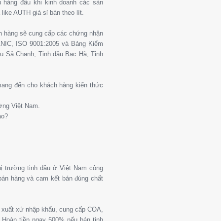
 hàng đầu khi kinh doanh các sản
ike AUTH giá sỉ bán theo lít.
ch hàng sẽ cung cấp các chứng nhận
ANIC, ISO 9001:2005 và Bảng Kiểm
u Sả Chanh, Tinh dầu Bạc Hà, Tinh
 mang đến cho khách hàng kiến thức
ường Việt Nam.
ào?
thị trường tinh dầu ở Việt Nam công
 bán hàng và cam kết bán đúng chất
g xuất xứ nhập khẩu, cung cấp COA,
Hoàn tiền ngay 500% nếu bán tinh