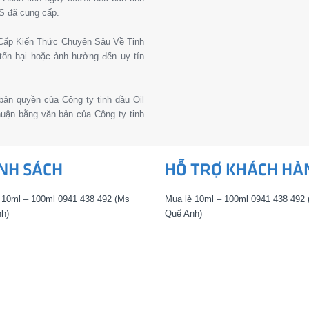
S đã cung cấp.
g Cấp Kiến Thức Chuyên Sâu Về Tinh
tổn hại hoặc ảnh hưởng đến uy tín
 bản quyền của Công ty tinh dầu Oil
thuận bằng văn bản của Công ty tinh
NH SÁCH
HỖ TRỢ KHÁCH HÀ
 10ml – 100ml 0941 438 492 (Ms
Mua lẻ 10ml – 100ml 0941 438 492
h)
Quế Anh)
 10ml – 100ml 0902 854 437 (Ms
Mua lẻ 10ml – 100ml 0902 854 437
– Mua lẻ 10ml – 100ml 0938 288
thơm) – Mua lẻ 10ml – 100ml 0938 
s Trang)
144 (Ms Trang)