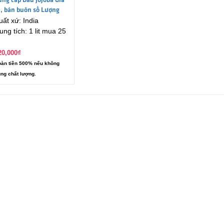
ung cấp Dầu Jojoba Giá
ỉ, bán buôn số Lượng
uất xứ: India
ớn (Lít, Kg)
ung tích: 1 lit mua 25
20,000
₫
àn tiền 500% nếu không
ng chất lượng.