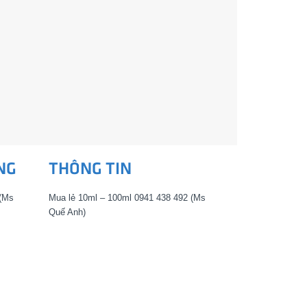
NG
THÔNG TIN
 (Ms
Mua lẻ 10ml – 100ml 0941 438 492 (Ms
Quế Anh)
 (Ms
Mua lẻ 10ml – 100ml 0902 854 437 (Ms
288
thơm) – Mua lẻ 10ml – 100ml 0938 288
144 (Ms Trang)