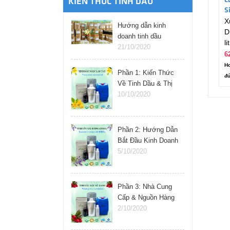
C
KIẾN THỨC TINH DẦU
S
X
L
Hướng dẫn kinh
D
doanh tinh dầu
lit
online
21/10/2020
6
Ho
Phần 1: Kiến Thức
đú
Về Tinh Dầu & Thị
Trường
10/10/2020
Phần 2: Hướng Dẫn
Bắt Đầu Kinh Doanh
Tinh Dầu
5/10/2020
Phần 3: Nhà Cung
Cấp & Nguồn Hàng
Tinh Dầu
2/10/2020