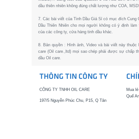
dầu thiên nhiên không đúng chất lượng như COA, MSD
7. Các bài viết của Tinh Dầu Giá Sỉ có mục đích Cun
Dầu Thiên Nhiên cho mọi người không có ý định làm 
của các công ty, cửa hàng tinh dầu khác.
8. Bản quyền : Hính ảnh, Video và bài viết này thuộc
care (Oil care.,ltd) mọi sao chép phải được sự chấp 
dầu Oil care.
THÔNG TIN CÔNG TY
CHÍ
CÔNG TY TNHH OIL CARE
Mua lẻ
Quế An
197/5 Nguyễn Phúc Chu, P15, Q Tân
Bình, Tp.HCM
Mua lẻ
thơm) 
Bán sỉ: 0967 99 88 68 – 0982 711 763
144 (M
Đại lý Công ty TNHH OIL CARE tại Hà Nội