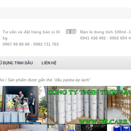
Tư vấn và đặt hàng bán sỉ lít
Bán lẻ dung tích 100ml -
kg
0941 438 492 - 0902 854 
0967 99 88 68 - 0982 711 763
Ử DỤNG TINH DẦU
LIÊN HỆ
/ Sản phẩm được gắn thẻ “dầu jojoba ép lạnh”
chủ