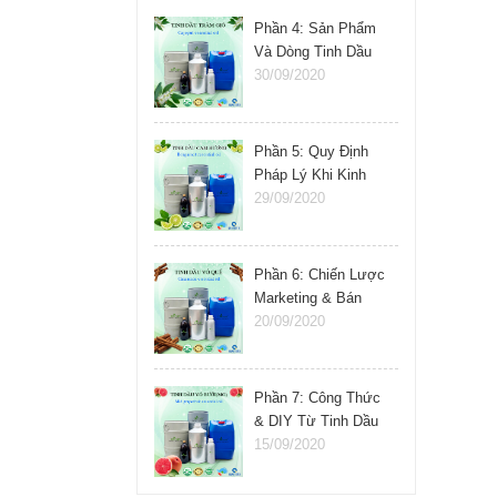
Phần 4: Sản Phẩm
Và Dòng Tinh Dầu
Nên Kinh Doanh
30/09/2020
Phần 5: Quy Định
Pháp Lý Khi Kinh
Doanh Tinh Dầu
29/09/2020
Phần 6: Chiến Lược
Marketing & Bán
Hàng Tinh Dầu
20/09/2020
Phần 7: Công Thức
& DIY Từ Tinh Dầu
15/09/2020