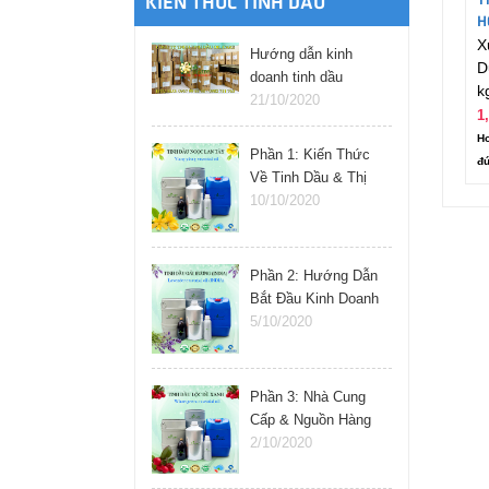
T
KIẾN THỨC TINH DẦU
H
X
Hướng dẫn kinh
D
doanh tinh dầu
k
online
21/10/2020
1
Ho
Phần 1: Kiến Thức
đú
Về Tinh Dầu & Thị
Trường
10/10/2020
Phần 2: Hướng Dẫn
Bắt Đầu Kinh Doanh
Tinh Dầu
5/10/2020
Phần 3: Nhà Cung
Cấp & Nguồn Hàng
Tinh Dầu
2/10/2020