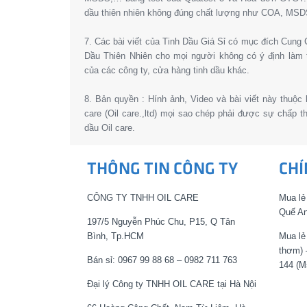
dầu thiên nhiên không đúng chất lượng như COA, MSD
7. Các bài viết của Tinh Dầu Giá Sỉ có mục đích Cun
Dầu Thiên Nhiên cho mọi người không có ý định làm 
của các công ty, cửa hàng tinh dầu khác.
8. Bản quyền : Hính ảnh, Video và bài viết này thuộc
care (Oil care.,ltd) mọi sao chép phải được sự chấp 
dầu Oil care.
THÔNG TIN CÔNG TY
CHÍ
CÔNG TY TNHH OIL CARE
Mua lẻ
Quế An
197/5 Nguyễn Phúc Chu, P15, Q Tân
Bình, Tp.HCM
Mua lẻ
thơm) 
Bán sỉ: 0967 99 88 68 – 0982 711 763
144 (M
Đại lý Công ty TNHH OIL CARE tại Hà Nội