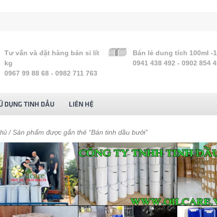
Tư vấn và đặt hàng bán sỉ lít
Bán lẻ dung tích 100ml -
kg
0941 438 492 - 0902 854 
0967 99 88 68 - 0982 711 763
Ử DỤNG TINH DẦU
LIÊN HỆ
/ Sản phẩm được gắn thẻ “Bán tinh dầu bưởi”
chủ