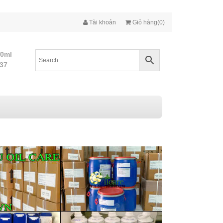
Tài khoản
Giỏ hàng(0)
10ml
437