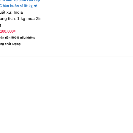
inh dầu vỏ bưởi cao cấp
G bán buôn sỉ lít kg rẻ
uất xứ: India
ung tích: 1 kg mua 25
g
,100,000
₫
àn tiền 500% nếu không
ng chất lượng.