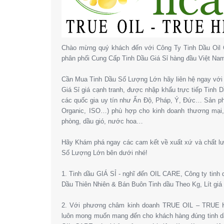
Chào mừng quý khách đến với Công Ty Tinh Dầu Oil 
phân phối Cung Cấp Tinh Dầu Giá Sỉ hàng đầu Việt Na
Cần Mua Tinh Dầu Số Lượng Lớn hãy liên hệ ngay với 
Giá Sỉ giá cạnh tranh, được nhập khẩu trực tiếp Tinh
các quốc gia uy tín như Ấn Độ, Pháp, Ý, Đức… Sản 
Organic, ISO…) phù hợp cho kinh doanh thương mại
phòng, dầu gió, nước hoa…
Hãy Khám phá ngay các cam kết về xuất xứ và chất l
Số Lượng Lớn bên dưới nhé!
1. Tinh dầu GIÁ SỈ - nghĩ đến OIL CARE, Công ty tinh
Dầu Thiên Nhiên & Bán Buôn Tinh dầu Theo Kg, Lít giá 
2. Với phương châm kinh doanh TRUE OIL – TRUE HE
luôn mong muốn mang đến cho khách hàng đúng tinh dầ