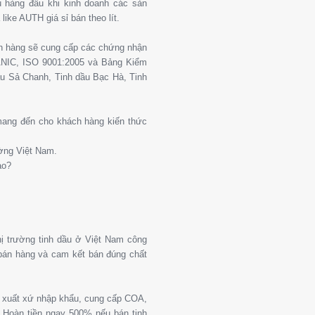
 hàng đầu khi kinh doanh các sản
ike AUTH giá sỉ bán theo lít.
ch hàng sẽ cung cấp các chứng nhận
ANIC, ISO 9001:2005 và Bảng Kiểm
u Sả Chanh, Tinh dầu Bạc Hà, Tinh
 mang đến cho khách hàng kiến thức
ường Việt Nam.
ào?
thị trường tinh dầu ở Việt Nam công
 bán hàng và cam kết bán đúng chất
g xuất xứ nhập khẩu, cung cấp COA,
Hoàn tiền ngay 500% nếu bán tinh