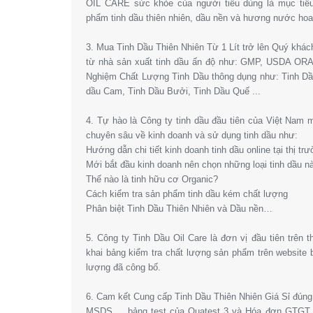
OIL CARE sức khỏe của người tiêu dùng là mục tiêu
phẩm tinh dầu thiên nhiên, dầu nền và hương nước hoa l
3. Mua Tinh Dầu Thiên Nhiên Từ 1 Lít trở lên Quý khá
từ nhà sản xuất tinh dầu ấn độ như: GMP, USDA OR
Nghiệm Chất Lượng Tinh Dầu thông dụng như: Tinh Dầ
dầu Cam, Tinh Dầu Bưởi, Tinh Dầu Quế ...
4. Tự hào là Công ty tinh dầu đầu tiên của Việt Nam
chuyên sâu về kinh doanh và sử dụng tinh dầu như:
Hướng dẫn chi tiết kinh doanh tinh dầu online tại thị tr
Mới bắt đầu kinh doanh nên chọn những loại tinh dầu n
Thế nào là tinh hữu cơ Organic?
Cách kiểm tra sản phẩm tinh dầu kém chất lượng
Phân biệt Tinh Dầu Thiên Nhiên và Dầu nền…
5. Công ty Tinh Dầu Oil Care là đơn vị đầu tiên trên 
khai bảng kiểm tra chất lượng sản phẩm trên website
lượng đã công bố.
6. Cam kết Cung cấp Tinh Dầu Thiên Nhiên Giá Sỉ đún
MSDS,… bảng test của Quatest 3 và Hóa đơn GTGT. 