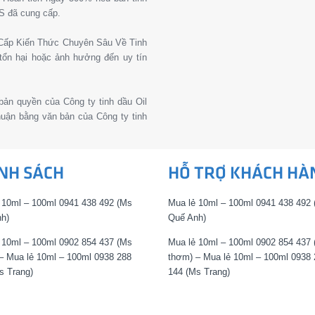
S đã cung cấp.
g Cấp Kiến Thức Chuyên Sâu Về Tinh
tổn hại hoặc ảnh hưởng đến uy tín
 bản quyền của Công ty tinh dầu Oil
thuận bằng văn bản của Công ty tinh
NH SÁCH
HỖ TRỢ KHÁCH HÀ
 10ml – 100ml 0941 438 492 (Ms
Mua lẻ 10ml – 100ml 0941 438 492
h)
Quế Anh)
 10ml – 100ml 0902 854 437 (Ms
Mua lẻ 10ml – 100ml 0902 854 437
– Mua lẻ 10ml – 100ml 0938 288
thơm) – Mua lẻ 10ml – 100ml 0938 
s Trang)
144 (Ms Trang)