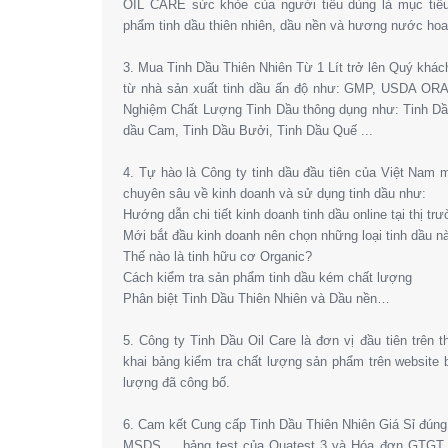
OIL CARE sức khỏe của người tiêu dùng là mục tiêu
phẩm tinh dầu thiên nhiên, dầu nền và hương nước hoa l
3. Mua Tinh Dầu Thiên Nhiên Từ 1 Lít trở lên Quý khá
từ nhà sản xuất tinh dầu ấn độ như: GMP, USDA OR
Nghiệm Chất Lượng Tinh Dầu thông dụng như: Tinh Dầ
dầu Cam, Tinh Dầu Bưởi, Tinh Dầu Quế ...
4. Tự hào là Công ty tinh dầu đầu tiên của Việt Nam
chuyên sâu về kinh doanh và sử dụng tinh dầu như:
Hướng dẫn chi tiết kinh doanh tinh dầu online tại thị tr
Mới bắt đầu kinh doanh nên chọn những loại tinh dầu n
Thế nào là tinh hữu cơ Organic?
Cách kiểm tra sản phẩm tinh dầu kém chất lượng
Phân biệt Tinh Dầu Thiên Nhiên và Dầu nền…
5. Công ty Tinh Dầu Oil Care là đơn vị đầu tiên trên 
khai bảng kiểm tra chất lượng sản phẩm trên website
lượng đã công bố.
6. Cam kết Cung cấp Tinh Dầu Thiên Nhiên Giá Sỉ đún
MSDS,… bảng test của Quatest 3 và Hóa đơn GTGT. 