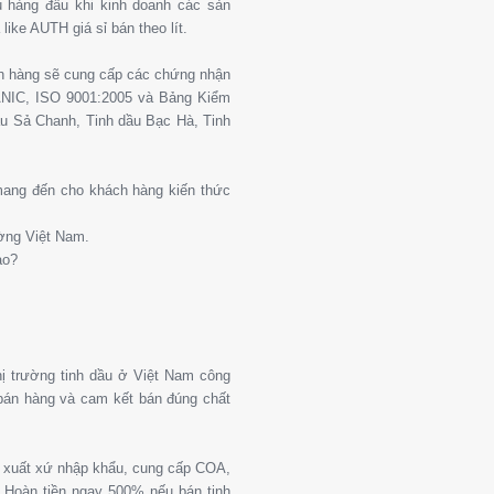
 hàng đầu khi kinh doanh các sản
ike AUTH giá sỉ bán theo lít.
ch hàng sẽ cung cấp các chứng nhận
ANIC, ISO 9001:2005 và Bảng Kiểm
u Sả Chanh, Tinh dầu Bạc Hà, Tinh
 mang đến cho khách hàng kiến thức
ường Việt Nam.
ào?
thị trường tinh dầu ở Việt Nam công
 bán hàng và cam kết bán đúng chất
g xuất xứ nhập khẩu, cung cấp COA,
Hoàn tiền ngay 500% nếu bán tinh