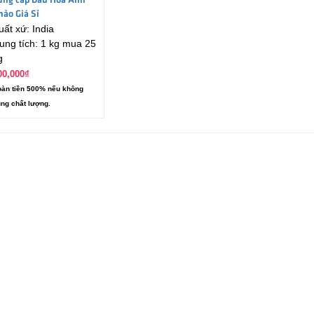
ung cấp Dầu Hoa Anh
hảo Giá Sỉ
uất xứ: India
ung tích: 1 kg mua 25
g
00,000
₫
àn tiền 500% nếu không
ng chất lượng.