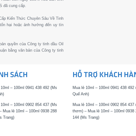
S đã cung cấp.
g Cấp Kiến Thức Chuyên Sâu Về Tinh
tổn hại hoặc ảnh hưởng đến uy tín
 bản quyền của Công ty tinh dầu Oil
thuận bằng văn bản của Công ty tinh
NH SÁCH
HỖ TRỢ KHÁCH HÀ
 10ml – 100ml 0941 438 492 (Ms
Mua lẻ 10ml – 100ml 0941 438 492
h)
Quế Anh)
 10ml – 100ml 0902 854 437 (Ms
Mua lẻ 10ml – 100ml 0902 854 437
– Mua lẻ 10ml – 100ml 0938 288
thơm) – Mua lẻ 10ml – 100ml 0938 
s Trang)
144 (Ms Trang)