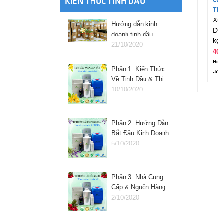
C
KIẾN THỨC TINH DẦU
T
X
Hướng dẫn kinh
D
doanh tinh dầu
k
online
21/10/2020
4
Ho
Phần 1: Kiến Thức
đú
Về Tinh Dầu & Thị
Trường
10/10/2020
Phần 2: Hướng Dẫn
Bắt Đầu Kinh Doanh
Tinh Dầu
5/10/2020
Phần 3: Nhà Cung
Cấp & Nguồn Hàng
Tinh Dầu
2/10/2020