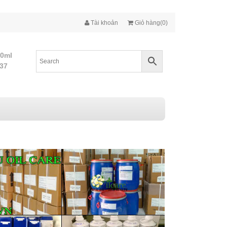
Tài khoản
Giỏ hàng(0)
10ml
437