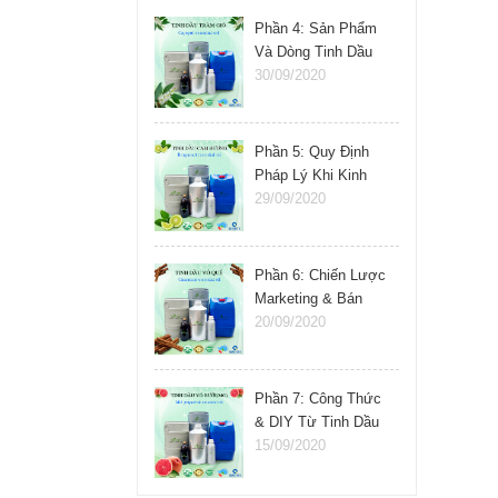
Phần 4: Sản Phẩm
Và Dòng Tinh Dầu
Nên Kinh Doanh
30/09/2020
Phần 5: Quy Định
Pháp Lý Khi Kinh
Doanh Tinh Dầu
29/09/2020
Phần 6: Chiến Lược
Marketing & Bán
Hàng Tinh Dầu
20/09/2020
Phần 7: Công Thức
& DIY Từ Tinh Dầu
15/09/2020