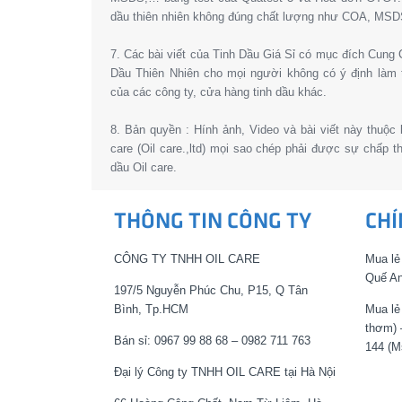
dầu thiên nhiên không đúng chất lượng như COA, MSD
7. Các bài viết của Tinh Dầu Giá Sỉ có mục đích Cun
Dầu Thiên Nhiên cho mọi người không có ý định làm 
của các công ty, cửa hàng tinh dầu khác.
8. Bản quyền : Hính ảnh, Video và bài viết này thuộc
care (Oil care.,ltd) mọi sao chép phải được sự chấp 
dầu Oil care.
THÔNG TIN CÔNG TY
CHÍ
CÔNG TY TNHH OIL CARE
Mua lẻ
Quế An
197/5 Nguyễn Phúc Chu, P15, Q Tân
Bình, Tp.HCM
Mua lẻ
thơm) 
Bán sỉ: 0967 99 88 68 – 0982 711 763
144 (M
Đại lý Công ty TNHH OIL CARE tại Hà Nội