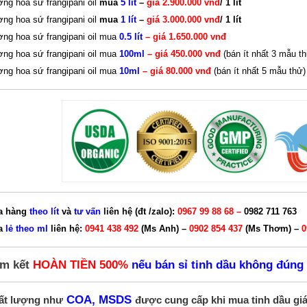
ng hoa sứ frangipani oil
mua
5 lít
–
giá 2.900.000 vnđ
/ 1 lít
ng hoa sứ frangipani oil
mua
1 lít
–
giá 3.000.000 vnđ
/ 1 lít
ng hoa sứ frangipani oil mua
0.5 lít
– giá 1.650.000 vnđ
ng hoa sứ frangipani oil mua
100ml
– giá 450.000 vnđ
(bán ít nhất 3 mẫu t
ng hoa sứ frangipani oil mua
10ml
– giá 80.000 vnđ
(bán ít nhất 5 mẫu thử)
a hàng
theo
lít
và
tư vấn
liên hệ (đt /zalo):
0967 99 88 68 –
0982 711 763
a
lẻ theo ml
liên hệ:
0941 438 492
(Ms Anh) –
0902 854 437
(Ms Thơm) –
0
m kết
HOÀN TIỀN 500%
nếu bán sỉ tinh dầu không đúng
COA, MSDS
ất lượng như
được cung cấp khi mua tinh dầu giá s