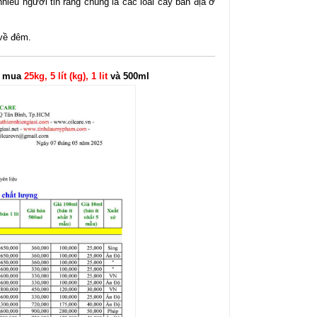
hiều người tin rằng chúng là các loài cây bản địa ở
 về đêm.
hi mua
25kg, 5 lít (kg), 1 lit
và 500ml