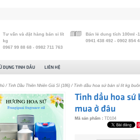
Tư vấn và đặt hàng bán sỉ lít
Bán lẻ dung tích 100ml -
kg
0941 438 492 - 0902 854 
0967 99 88 68 - 0982 711 763
Ử DỤNG TINH DẦU
LIÊN HỆ
/
/ Tinh dầu hoa sứ bán sỉ lít kg bu
chủ
Tinh Dầu Thiên Nhiên Giá Sỉ (186)
Tinh dầu hoa sứ b
mua ở đâu
Mã sản phẩm :
TD104