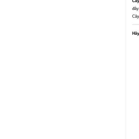
Câ
đây
Cây
Hã