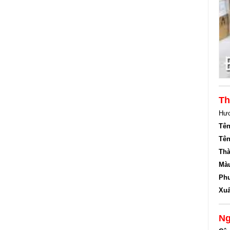
Th
Hươ
Tên
Tên
Thà
Mà
Phư
Xuấ
Ng