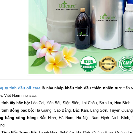
g ty tinh dầu oil care
là
nhà nhập khẩu tinh dầu thiên nhiên
trực tiếp 
c Việt Nam như sau:
 tỉnh tây bắc bộ:
Lào Cai, Yên Bái, Điện Biên, Lai Châu, Sơn La, Hòa Bình.
 tỉnh đông bắc bộ:
Hà Giang, Cao Bằng, Bắc Kạn, Lạng Sơn. Tuyên Quang,
ng bằng sông hồng:
Bắc Ninh, Hà Nam, Hà Nội, Nam Định. Ninh Bình, 
ng.
 Tỉnh Bắc Trung Bộ:
Thanh Hoá, Nghệ An, Hà Tĩnh, Quảng Bình, Quảng Trị