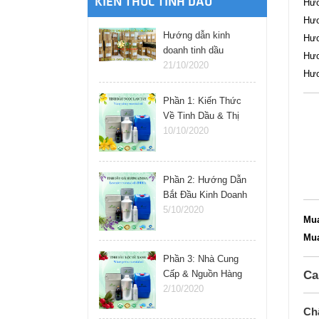
KIẾN THỨC TINH DẦU
Hươ
Hươ
Hướng dẫn kinh
Hươ
doanh tinh dầu
Hươ
online
21/10/2020
Hươ
Phần 1: Kiến Thức
Về Tinh Dầu & Thị
Trường
10/10/2020
Phần 2: Hướng Dẫn
Bắt Đầu Kinh Doanh
Tinh Dầu
5/10/2020
Mu
Mu
Phần 3: Nhà Cung
Ca
Cấp & Nguồn Hàng
Tinh Dầu
2/10/2020
Ch