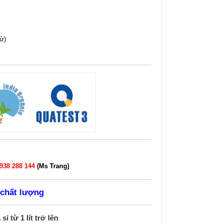
hử)
938 288 144
(Ms Trang)
 chất lượng
ỉ từ 1 lít trở lên