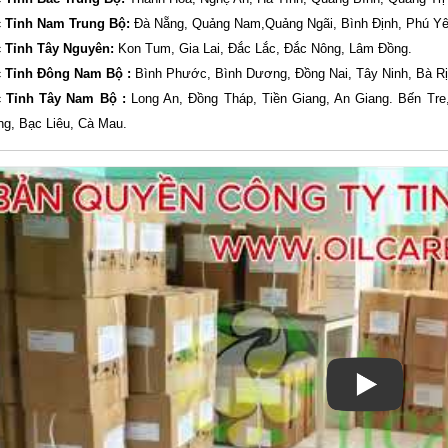
 Tỉnh Nam Trung Bộ:
Đà Nẵng, Quảng Nam,Quảng Ngãi, Bình Định, Phú Yê
 Tỉnh Tây Nguyên:
Kon Tum, Gia Lai, Đắc Lắc, Đắc Nông, Lâm Đồng.
 Tỉnh Đông Nam Bộ :
Bình Phước, Bình Dương, Đồng Nai, Tây Ninh, Bà R
 Tỉnh Tây Nam Bộ :
Long An, Đồng Tháp, Tiền Giang, An Giang. Bến Tre,
ng, Bạc Liêu, Cà Mau.