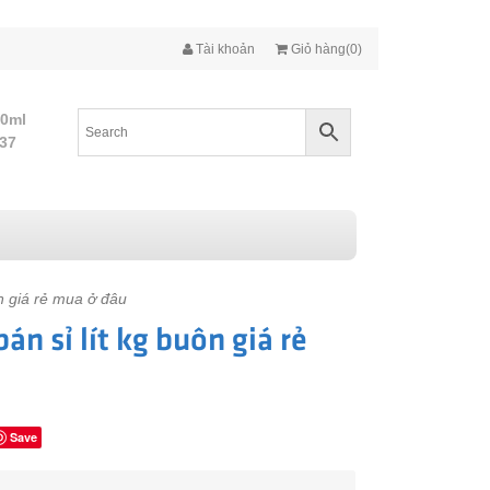
Tài khoản
Giỏ hàng(0)
10ml
437
ôn giá rẻ mua ở đâu
án sỉ lít kg buôn giá rẻ
Save