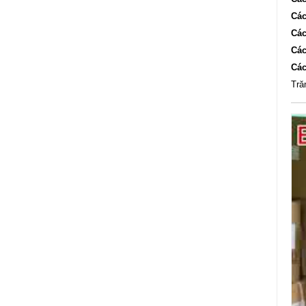
Các
Các
Các
Các
Tră