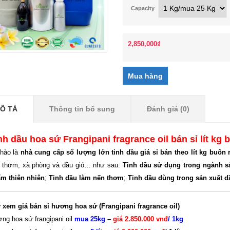
Capacity
2,850,000
₫
Ô TẢ
Thông tin bổ sung
Đánh giá (0)
nh dầu hoa sứ Frangipani fragrance oil bán sỉ lít kg
hào là
nhà
cung cấp số lượng lớn tinh dầu giá sỉ bán theo lít kg buôn 
 thơm, xà phòng và dầu gió… như sau:
Tinh dầu sử dụng trong ngành 
m thiên nhiên
;
Tinh dầu làm nến thơm
;
Tinh dầu dùng trong sản xuất d
 xem giá bán sỉ h
ương
hoa sứ (
Frangipani fragrance oil
)
ng hoa sứ frangipani oil
mua 25kg
–
giá 2.850.000 vnđ
/ 1kg