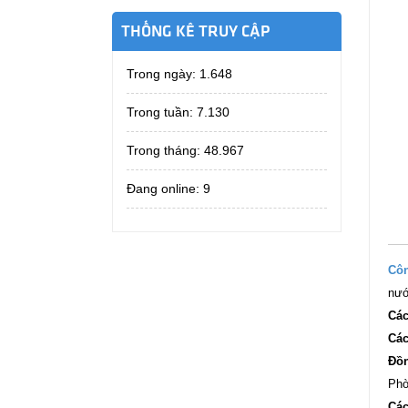
THỐNG KÊ TRUY CẬP
Trong ngày:
1.648
Trong tuần:
7.130
Trong tháng:
48.967
Đang online: 9
Côn
nướ
Các
Các
Đồ
Phò
Các