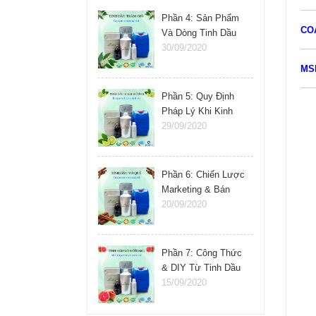
Phần 4: Sản Phẩm
CO
Và Dòng Tinh Dầu
Nên Kinh Doanh
30/09/2020
MS
Phần 5: Quy Định
Pháp Lý Khi Kinh
Doanh Tinh Dầu
29/09/2020
Phần 6: Chiến Lược
Marketing & Bán
Hàng Tinh Dầu
20/09/2020
Phần 7: Công Thức
& DIY Từ Tinh Dầu
15/09/2020