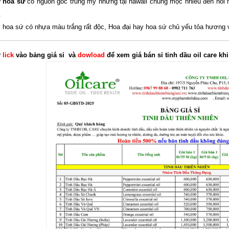
y hoa sứ
có nguồn gốc trung mỹ nhưng tại hawaii chúng mọc nhiều đến nỗi n
.
 hoa sứ có nhựa màu trắng rất độc, Hoa đại hay hoa sứ chủ yếu tỏa hương
y
lick
vào bảng giá sỉ và
dowload
để xem giá bán sỉ tinh dầu oil care k